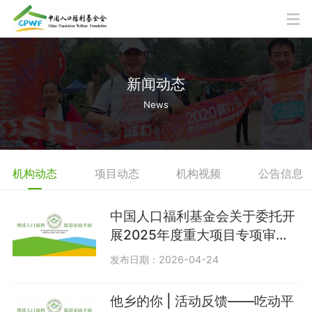
新闻动态
News
机构动态
项目动态
机构视频
公告信息
中国人口福利基金会关于委托开
展2025年度重大项目专项审计
需求的评审公告
发布日期：2026-04-24
他乡的你 | 活动反馈——吃动平