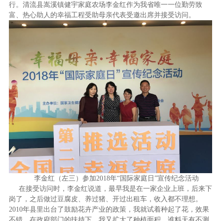
行。清流县嵩溪镇健宇家庭农场李金红作为我省唯一一位勤劳致
富、热心助人的幸福工程受助母亲代表受邀出席并接受访问。
李金红（左三）参加2018年“国际家庭日”宣传纪念活动
在接受访问时，李金红说道，最早我是在一家企业上班，后来下
岗了，之后做过豆腐皮、养过猪、开过出租车，收入都不理想。
2010年县里出台了鼓励花卉产业的政策，我就试着种起了花，效果
不错，在政府部门的扶持下，我又扩大了种植面积。谁料天有不测