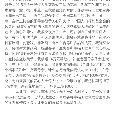
风云，2015年的一场特大洪灾洗劫了我的花圃，近30亩的花卉被洪
水席卷一空，损失惨重。在我最困难的时候，县镇幸福工程项目办
向我伸出了援手，给了我资金支持，全国幸福工程组委会，省、
市、县计生协会的领导都给予关心和支持，中国人口福利基金会的
领导还亲临灾后重建的花圃看望关怀，这些都极大地鼓起了我重新
创业的信心和勇气，我很快恢复了生产。现在创办了健宇家庭农
场，有47亩地的花卉，今天送来的康乃馨鲜花就是我种的，家里还
种有玫瑰、勿忘我、非洲菊、香水百合等许多品种的花。我能有今
天，要感谢党和政府，感谢各级计生协会和幸福工程领导关心和支
持，同时我不会忘记还有许许多多在贫困线上的姐妹们。去年，县
计生协会金秋助学，我捐赠1.6万元帮助8户计生贫困母亲子女上大
学；在5月14日，“健康家庭、健康中国”慰问演出走进清流县时，为
幸福家庭和计生贫困母亲、计生志愿者无偿提供花束 300扎；在母
亲节，为开展“母亲健康1+1大型公益募捐”活动，捐赠1000多支康乃
馨，为前来募捐的爱心人士每人送上一朵康乃馨，我还长期聘请了
8名贫困母亲在花地帮忙，平均月工资1800元。
从北京回来后，李金红说：作为一名乡村妇女，第一次到北
京参加此次活动，心情无比激动！今后要将幸福工程救助贫困母亲
的接力棒传递下去，让更多的家庭过上幸福生活。