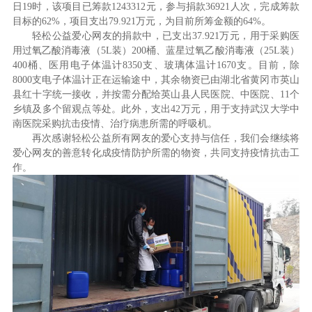
日19时，该项目已筹款1243312元，参与捐款36921人次，完成筹款
目标的62%，项目支出79.921万元，为目前所筹金额的64%。
轻松公益爱心网友的捐款中，已支出
3
7.921
万元，用于采购医
用过氧乙酸消毒液（
5L
装）
200
桶、蓝星过氧乙酸消毒液（
25L
装）
400
桶、医用电子体温计
8350
支、玻璃体温计
1670
支。目前，除
8000
支电子体温计正在运输途中，其余物资已由湖北省黄冈市英山
县红十字统一接收，并按需分配给英山县人民医院、中医院、
1
1
个
乡镇及多个留观点等处。此外，支出
4
2
万元，用于支持武汉大学中
南医院采购抗击疫情、治疗病患所需的呼吸机。
再次感谢轻松公益所有网友的爱心支持与信任，我们会继续将
爱心网友的善意转化成疫情防护所需的物资，共同支持疫情抗击工
作。