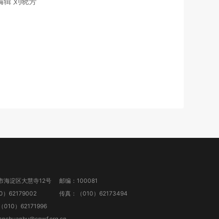
 编辑 刘晓芳
市海淀区大慧寺12号
邮编：100081
）62179002
传真：（010）62173494
10）62171996
anchuanbu@cpwf.org.cn