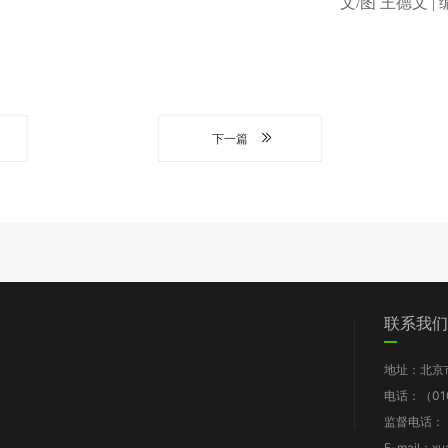
文/图 王德文 |
下一篇
们
党群工作
信息披露
我要求助
联系我们
图片新闻
工作报告
地址：北京
支部动态
财务报告
电话：（010
群团风采
年检报告
监督电话：（0
理论知识
项目披露
E-mail：xu