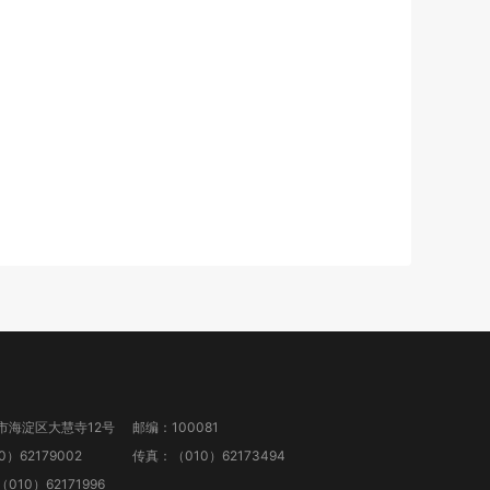
市海淀区大慧寺12号
邮编：100081
）62179002
传真：（010）62173494
10）62171996