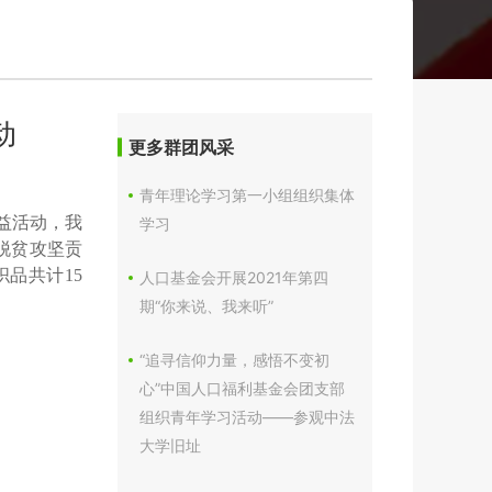
动
更多群团风采
青年理论学习第一小组组织集体
公益活动，我
学习
脱贫攻坚贡
品共计15
人口基金会开展2021年第四
期“你来说、我来听”
“追寻信仰力量，感悟不变初
心”中国人口福利基金会团支部
组织青年学习活动——参观中法
大学旧址