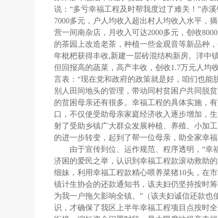
说：“多亏幸福工程及时帮我度过了难关！”赤
7000
多元，户人均收入超出村人均收入水平，摘
营一间南杂店，月收入可达
2000
多元，创收
8000
的茶园上改造老茶，种植一些金观音等新品种，
年枇杷获得丰收
,
新建一层砖混结构新房。洋中
但回报高的蔬菜，高产丰收，创收
1.7
万元人均
言表：“现在党和政府的政策就是好，咱们也能
别人田间地头的管理，带动同村贫困户共同脱贫
的贫困母亲还有很多。幸福工程的具体实施，有
口，不仅使受助母亲家庭经济收入逐步增加，生
射了受助乡镇广大群众发展种植、养殖、小加工
的进一步转变，起到了帮一位母亲，助全家幸福
由于宣传到位、运作规范、程序透明，“幸福工
济困的爱民之举，认识到幸福工程款滚动救助的
细妹，利用幸福工程款精心喂养菜猪
10
头，在市
镇计生协会的还款通知书，该夫妇仍坚持按时筹
为我一户拖欠影响全镇。”（该夫妇诚信还款也
识，才确保了我区上半年幸福工程项目点按时全