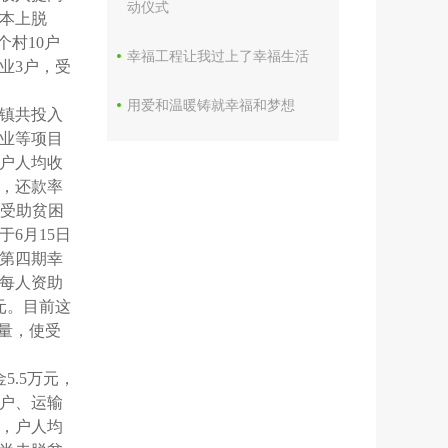
动仪式
本上脱
个村
10
户
幸福工程让我过上了幸福生活
业
3
户，受
用爱和温暖铸就幸福和梦想
镇共投入
业等项目
户人均收
，还款率
的受助贫困
于
6
月
15
日
第四期幸
每人资助
元。目前这
量，使受
金
5.5
万元，
户、运输
，户人均