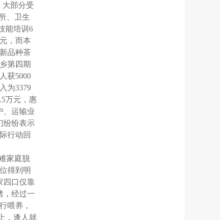
；大部分受
所、卫生
技能培训
6
元，而本
新品种茶
乡第四期
人获
5000
入为
3379
.5
万元，惠
户、运输业
们纷纷表示
际行动回
难家庭脱
位得到明
家四口仅靠
猪，经过一
行喂养，
上，逢人就