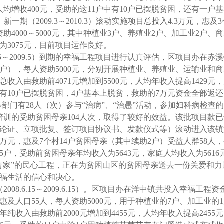
人均增收
400
元，受助的这
11
户中有
10
户已摆脱贫困，还有一户基
。新一期（
2009.3
～
2010.3
）滚动实施项目总投入
4.3
万元，惠及
3
资助
4000
～
5000
元，其中种植业
3
户、养殖业
2
户、加工业
2
户、商
为
3075
元，目前项目运作良好。
5
～
2009.5
）到期的幸福工程项目进行认真评估，区项目办在赤溪
户），每人资助
5000
元，分别开展种植业、养殖业、运输业和商
总收入由救助前
4071
元增加到
5500
元，人均年收入提高
1429
元，
有
10
户已摆脱贫困，
4
户基本上脱贫，救助的
7
万元资金全部返还
等部门有
28
人（次）参与“治病”、“治愚”活动，参加妇科病检查
培训的受助贫困母亲
104
人次，取得了较好的效益。该批项目款已
论证、立项批复、签订项目协议书、发款仪式等）滚动进入该镇
万元，惠及
7
个村
14
户贫困母亲（其中续助
2
户）受益人群
58
人，
5
户，受助前贫困母亲年均收入为
5643
元，家庭人均收入为
5616
万家”的民心工程，正在为贫困山区的贫困母亲送去一份关爱和力
福生活的信心和决心。
（
2008.6.15
～
2009.6.15
）。区项目办在洋中镇共投入幸福工程资
惠及人口
55
人，每人资助
5000
元，用于种植业的
7
户、加工业的
1
年纯收入由救助前
2000
元增加到
4455
元，人均年收入提高
2455
元