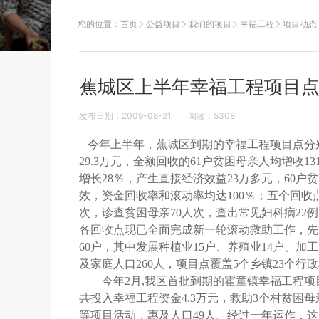
您的位置：
首页
公益项目
我们的项目
幸福工程
项目动态
蕉城区上半年幸福工程项目
发布日期：2009-08-21
阅读：
5308
今年上半年，蕉城区到期的幸福工程项目点分
29.3
万元，全额回收的
61
户贫困母亲人均增收
13
增长
28
％，产生直接经济效益
23
万多元，
60
户贫
效，资金回收率和滚动率均达
100
％；五个回收
次，诊查贫困母亲
70
人次，查出常见妇科病
22
例
各回收点现已全面完成新一轮滚动救助工作，先
60
户，其中发展种植业
15
户、养殖业
14
户、加工
及家庭人口
260
人，项目点覆盖
5
个乡镇
23
个行政
今年
2
月
,
我区首批到期的霍童镇幸福工程项
共投入幸福工程资金
4.3
万元，救助
3
个村贫困母
等项目活动，惠及人口
49
人。经过一年运作，这