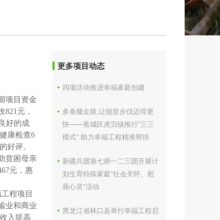
更多项目动态
四项活动推进幸福家庭创建
期项目资金
收
821
元，
多条腿走路,让脱贫步伐迈得更
良好的成
快——蕉城区虎贝镇推行“三三
健康检查
6
模式” 助力幸福工程精准帮扶
的好评。
助贫困母亲
新疆兵团第七师一二三团开展计
467
元，惠
划生育特殊家庭“社会关怀、慰
藉心灵”活动
福工程项目
输业和商业
黑龙江省林口县举行幸福工程启
收入提高