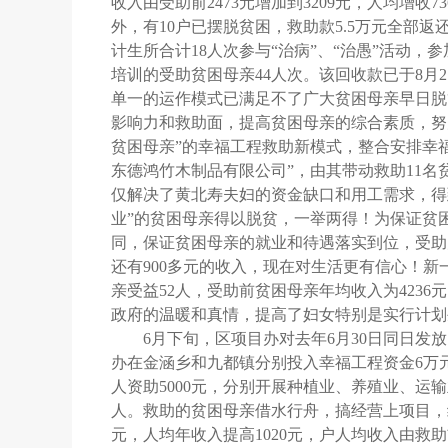
收入由受助前
2473
元增加到
3209
元，人均增收
73
外，有
10
户已摆脱贫困，救助款
5.5
万元全部返
计生所合计
18
人次参与“治病”、“治愚”活动，参
培训的受助贫困母亲
44
人次。该回收款已于
8
月
2
单一的运作模式已满足不了广大贫困母亲早日脱
影响力和救助面，提高贫困母亲的综合素质，努
贫困母亲”的幸福工程救助新模式，整合安排幸
东德鸿竹木制品有限公司”，由其带动救助
11
名
仅解决了黄北寿夫妇的资金缺口和用工需求，得
业”的贫困母亲得以脱贫，一举两得！为保证贫
同，保证贫困母亲的就业和待遇落实到位，受助
还有
900
多元的收入，现在对生活更有信心！新
亲受益
52
人，受助前贫困母亲年均收入为
4236
元
政府的温暖和真情，提高了妇女特别是实行计划
6
月下旬，区项目办对去年
6
月
30
日同日发放
办在金涵乡和九都镇分别投入幸福工程资金
6
万
人资助
5000
元，分别开展种植业、养殖业、运输
人。救助的贫困母亲借水行舟，搞经营上项目，
元，人均年收入提高
1020
元，户人均收入由救助