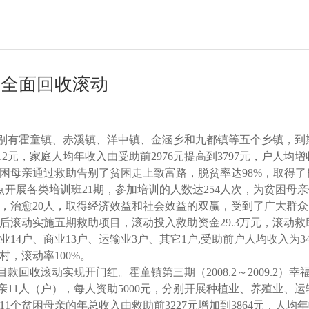
点全面回收滚动
别有霍童镇、赤溪镇、洋中镇、金涵乡和九都镇等五个乡镇，到
12
元，家庭人均年收入由受助前
2976
元提高到
3797
元，户人均增
困母亲通过救助告别了贫困走上致富路，脱贫率达
98%
，取得了
点开展各类培训班
21
期，参加培训的人数达
254
人次，为贫困母亲
，治愈
20
人，取得经济效益和社会效益的双赢，受到了广大群众
后滚动实施五期救助项目，滚动投入救助资金
29.3
万元，滚动救
业
14
户、商业
13
户、运输业
3
户、其它
1
户
,
受助前户人均收入为
3
村，滚动率
100%
。
目款回收滚动实现开门红。霍童镇第三期（
2008.2
～
2009.2
）幸
亲
11
人（户），每人资助
5000
元，分别开展种植业、养殖业、运
11
个贫困母亲的年总收入由救助前
3227
元增加到
3864
元，人均年