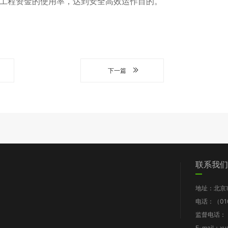
工程资金的使用率，达到安全高效运作目的。
下一篇
们
党群工作
信息披露
我要求助
联系我们
图片新闻
工作报告
地址：北京
支部动态
财务报告
电话：（010
群团风采
年检报告
监督电话：（0
理论知识
项目披露
E-mail：xu