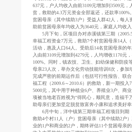
637
元，户人均收入由前
3109
元增加到
3509
元，
贫，救助的
4.3
万元资金全部返还，还款率
100%
贫困母亲（其中续助
3
户）受益人群
42
人，每人
助前贫困母亲年均收入为
3640
元，家庭人均收入
5
月下旬，区项目办对赤溪镇第三期（
2005.
幸福工程资金
7
万元，救助
7
个村贫困母亲
14
人（
活动，惠及人口
64
人。受助后
14
名贫困母亲的年
入由前
3109
元增加到
4279
元，人均增收
1170
元，
100%
。同时，镇农技、卫生、妇幼保健和防疫
母亲
23
人次，举办文化劳动技能培训
8
次，参加
完成严密的前期运作后（包括可行性报告、联合
福工程（
2009.6
～
2010.6
）的救助，新一期投入
7
5000
元，其中用于种植业
6
户、养殖业
3
户、商业
项被当地老百姓视为“得民心，顺民意，造福千
助母亲们更加坚定脱贫致富奔小康和追求美好幸
6
月中旬，洋中镇第三期幸福工程项目到期
救助
4
个村
11
人（户）贫困母亲（其中续助
2
户）
业的
1
户和商业的
2
户，期终评估
11
个贫困母亲的