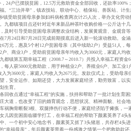
外，
24
户已摆脱贫困，
12.5
万元救助资金全部回收，还款率
100%
福。“三治并举”，镇农技站、联动中心、植保站、兽医站、计生
个乡镇受助贫困母亲参加妇科病检查两次计
25
人次，举办文化劳动
。九都镇项目点还针对近年来新品种茶叶收购价格一公斤达十几
，及时引导受助贫困母亲调整农业结构，发展黄观音、金观音等
在
7
月
24
日和
7
月
28
日完成前期摸底后进入新一轮滚动救助。金涵
金
6
万元，惠及
5
个村
12
户贫困母亲（其中续助
2
户）受益
51
人，每
2
户、商业
3
户，受助前贫困母亲年均收入为
3060
元，家庭人均收
九都镇第五期幸福工程（
2008.7
～
2010.7
）共投入幸福工程资金
6
，每人获
5000
元救助款，用于种植业
2
户、养殖业
6
户、加工业
1
收入为
3600
元，家庭人均收入为
2675
元。发款仪式上，受助母亲
望，安全运作、如期还贷，大力发展家庭经济，勤劳致富，以实
划生育。
回收点通过“幸福工程”的实施，扶持和帮助了一批计划生育困
庄大道，也改变了旧的婚育观念，思想状况、精神面貌、社会地
车祸胸骨断裂
3
根、双腿摔伤行动不便，家庭经济陷于瘫痪，一
女儿因贫困面临辍学打工，在幸福工程的帮助下颜素英养了
4
头
中、一个初中安心地念书，颜素英又抓了
3
头猪崽，共存栏
4
头进
畅的“幸福母亲”，年后颜素英带着一份感激之情第一个把救助款还