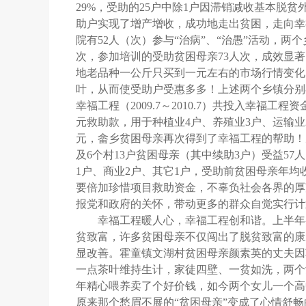
29%
，受助的
25
户中除
1
户因滞销减收基本脱贫
助户实现了增产增收，成功地走出贫困，走向幸
院有
52
人（次）参与“治病”、“治愚”活动，两
次，参加培训的受助贫困母亲
73
人次，成效显著
地老品种一公斤只买到一元左右的市场行情变化
叶，从而使受助户受惠多多！上述两个乡镇分别
幸福工程（
2009.7
～
2010.7
）共投入幸福工程资
元救助款，用于种植业
4
户、养殖业
3
户、运输业
元，畲乡贫困母亲再次得到了幸福工程的帮助！
及
6
个村
13
户贫困母亲（其中续助
3
户）受益
57
人
1
户、商业
2
户、其它
1
户，受助前贫困母亲年均
要倍加珍惜项目救助资金，不辜负社会各界的厚
报党和政府的关怀，带动更多的群众自觉实行计
幸福工程暖人心，幸福工程创和谐。上半年各
贫致富，许多贫困母亲不仅闯出了脱贫致富的康
显改善。霍童镇文湖村贫困母亲颜素英的丈夫因
一点茶叶维持生计，家徒四壁、一贫如洗，两个
年精心喂养卖了个好价钱，如今两个女儿一个高
原来那个愁眉不展的“贫困母亲”变成了心情舒