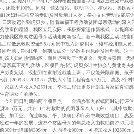
6
元，受助的
11
户中除
1
户因种植蘑菇菌苗存在问题造成减产减收
还，还款率
100%
。同时，镇农技站、联动中心、植保站、兽医站
加
1
次妇科病检查的受助贫困母亲
11
人次，举办文化劳动技能培
1
日滚动运作到虎贝乡，随着幸福工程救助贫困母亲活动的深入
贫致富的愿望，我区立足实际，积极探索运作新模式，以提高幸
力使我区救助贫困母亲活动走向新起点。新一期我区启动“致富
福工程低息救助资金
5.5
万元集中投入到虎贝乡下楼村经济能人黄
贫困母亲，期限
1
年，到期后由公司还款并付息给贫困母亲。这一
到该夫妇的热情响应，而且还带动了“无资金、无发展项目、无
困母亲真正受到救助，区项目办指导虎贝乡计生协会与黄北寿夫
户彭贵妃说，没想到在家附近就能上班，不仅能兼顾家庭、孩子
一期（
2009.8
～
2010.8
）共投入幸福工程资金
5.5
万元，惠及
2
个村
，家庭人均收入为
2591
元。幸福工程让更多计划生育家庭真切感
生育两女户的地位。
、今年同日到期的两个项目点
——
金涵乡和九都镇同时进行评估
元和
6.5
万元，共在
11
个村救助的贫困母亲
25
人（户）（其中续助
业、加工业、商业等短、平、快项目和部分中期效益项目，惠及
经过一年的发展，这
25
个贫困母亲的年总收入由救助前
2739
元增
前
3094
元增加到
3994
元，人均增收
900
元，可增加收入
102600
元