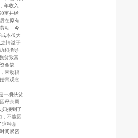
，年收入
90
亩并经
后在原有
劳动，今
等成本虽大
悦之情溢于
助和指导
脱贫致富
资金缺
，带动辐
婚育观念
是一项扶贫
困母亲周
夫妇接到了
的，不能因
了这种意
时间紧密