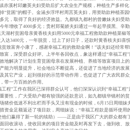
溪镇赤溪村邱嫩英夫妇受助后扩大农业生产规模，种植生产多样化
掉“贫困”的帽子。金涵乡浮坪村周莒英夫妇，用资助款种植茶园
多元，取得了良好的经济效益。九都镇九都村的曾嫩妹夫妇受助
今年增收了
4000
多元；贵村郑菊娇夫妇通过一年起早摸黑、辛勤
镇天湖村贫困母亲黄香枝夫妇用
5000
元幸福工程救助款种植菜椒
收入达
3400
元，一年脱贫，过上了好日子，还款时黄香枝夫妇喜
脱贫致富奔小康了，感谢幸福工程的救助金啊！”该夫妇还经常帮
致富，深受群众好评。上半年各回收点，象这样通过“幸福工程”
效地解决了计划生育贫困母亲在发展种植、养殖等致富项目上的
产能力明显提升，社会地位不断提高，还促进了当地经济的发展
及其它产业，起到很好的示范带动作用，也促进了广大农民群众
，带一方百姓的作用。
程”工作在我区已深得群众认可，他们深深认识到“幸福工程”
重要性，广大受助户都有较强的还款意识，如九都镇华镜村的贫
场猪价低迷不利出栏而手头又没有现金的时候，
6
月
15
日周细妹
措资金足额返还了项目款，周细妹说：“幸福工程款是循环使用
使他们赢得了新一轮的续助）
——
正是由于我区广大的群众都有
面回收滚动，使收回来的项目资金能及时再发下去，做到收、放