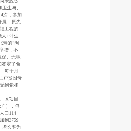
尚未脱贫
和卫生与、
训
4
次，参加
开展，原先
福工程的
能人
+
计生
北寿的“闽
举措，不
担保、无职
妇签定了合
，每个月
11
户贫困母
受到党和
。区项目
2
户），每
人口
114
加到
3759
，增长率为