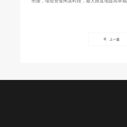
衔接，缩短资金闲置时段，最大限度地提高幸福
上一篇
公益项目
新闻中心
关于我们
加入我
我们的项目
机构动态
基金会介绍
志愿者
专项基金
机构视频
章程
招聘岗位
精彩瞬间
组织机构
实习岗位
理事会