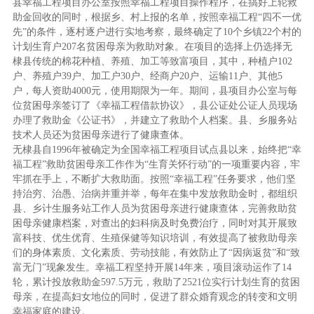
县幸福工程项目办公室按照幸福工程项目操作程序，在搞好上轮救
助金回收的同时，根据乡、村上报的名单，按照幸福工程“四不一优
先”的条件，逐村逐户进行实地考察，最终确定了10个乡镇22个村的
计划生育户207名贫困母亲为救助对象。在项目的选择上仍选择无
棣县传统的棉花种植、养殖、加工等致富项目，其中，种植户102
户、养殖户39户、加工户30户、经商户20户、运输11户、其他5
户，每人资助4000元，使用期限为一年。期间，县项目办公室与每
位贫困母亲签订了《幸福工程借款协议》，县公证处公证人员现场
办理了救助金《公证书》，并建立了救助个人档案。县、乡服务站
技术人员还为贫困母亲进行了健康查体。
无棣县自1996年被确定为全国幸福工程项目试点县以来，始终把“幸
福工程”救助贫困母亲工作作为“生育关怀行动”的一项重要内容，牢
牢抓在手上，不断扩大救助面。按照“幸福工程”任务要求，他们坚
持治穷、治愚、治病并重并举，每年在集中发放救助金时，都组织
县、乡计生服务站工作人员为贫困母亲进行健康查体，完善救助贫
困母亲健康档案，对查出的妇科病及时免费治疗，同时对其开展致
富科技、优生优育、生殖保健等知识培训，有效提高了被救助母亲
们的身体素质、文化素质、劳动技能，有效防止了“因病返贫”和“致
富无门”现象发生。幸福工程坚持开展14年来，项目滚动运作了14
轮，累计投放救助金597.5万元，救助了2521位实行计划生育的贫困
母亲，在提高妇女地位的同时，促进了群众婚育观念的转变和文明
幸福家庭的建设。