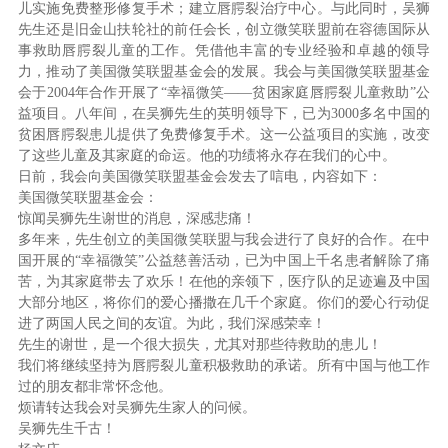
儿实施免费整形修复手术；建立唇腭裂治疗中心。与此同时，吴狮
先生还是旧金山扶轮社的前任会长，创立微笑联盟前在容德国际从
事救助唇腭裂儿童的工作。凭借他丰富的专业经验和卓越的领导
力，推动了美国微笑联盟基金会的发展。我会与美国微笑联盟基金
会于2004年合作开展了“幸福微笑——贫困家庭唇腭裂儿童救助”公
益项目。八年间，在吴狮先生的英明领导下，已为3000多名中国的
贫困唇腭裂患儿提供了免费修复手术。这一公益项目的实施，改变
了这些儿童及其家庭的命运。他的功绩将永存在我们的心中。
日前，我会向美国微笑联盟基金会发去了唁电，内容如下：
美国微笑联盟基金会：
惊闻吴狮先生谢世的消息，深感悲痛！
多年来，先生创立的美国微笑联盟与我会进行了良好的合作。在中
国开展的“幸福微笑”公益慈善活动，已为中国上千名患者解除了痛
苦，为其家庭带去了欢乐！在他的亲领下，医疗队的足迹遍及中国
大部分地区，将你们的爱心播撒在几千个家庭。你们的爱心行动促
进了两国人民之间的友谊。为此，我们深感荣幸！
先生的谢世，是一个很大损失，尤其对那些待救助的患儿！
我们将继续坚持为唇腭裂儿童积极救助的承诺。所有中国与他工作
过的朋友都非常怀念他。
烦请转达我会对吴狮先生家人的问候。
吴狮先生千古！