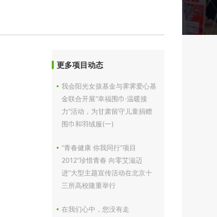
更多项目动态
我会阳光女孩基金与霁霁爱心基
金联合开展“幸福围巾·温暖接
力”活动，为甘肃留守儿童捐赠
围巾和羽绒服(一)
“青春健康 你我同行”项目
2012“珍惜青春 向零艾滋迈
进”大型主题宣传活动在北京十
三所高校隆重举行
在我们心中，您没有走