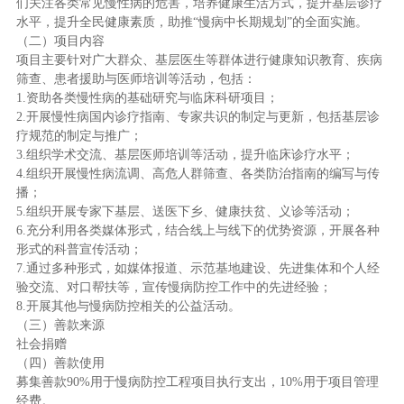
们关注各类常见慢性病的危害，培养健康生活方式，提升基层诊疗
水平，提升全民健康素质，助推“慢病中长期规划”的全面实施。
（二）项目内容
项目主要针对广大群众、基层医生等群体进行健康知识教育、疾病
筛查、患者援助与医师培训等活动，包括：
1.资助各类慢性病的基础研究与临床科研项目；
2.开展慢性病国内诊疗指南、专家共识的制定与更新，包括基层诊
疗规范的制定与推广；
3.组织学术交流、基层医师培训等活动，提升临床诊疗水平；
4.组织开展慢性病流调、高危人群筛查、各类防治指南的编写与传
播；
5.组织开展专家下基层、送医下乡、健康扶贫、义诊等活动；
6.充分利用各类媒体形式，结合线上与线下的优势资源，开展各种
形式的科普宣传活动；
7.通过多种形式，如媒体报道、示范基地建设、先进集体和个人经
验交流、对口帮扶等，宣传慢病防控工作中的先进经验；
8.开展其他与慢病防控相关的公益活动。
（三）善款来源
社会捐赠
（四）善款使用
募集善款90%用于慢病防控工程项目执行支出，10%用于项目管理
经费。