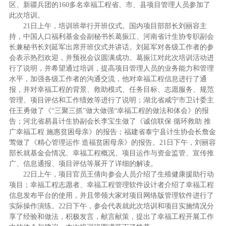
区、新疆兵团的160多名幸福工程省、市、县项目管理人员参加了
此次培训。
21日上午，培训班举行开班仪式。国内项目部部长刘丽容主
持，中国人口福利基金会副秘书长葛振江、河南省计生协专职副会
长兼秘书长刘延军出席开班仪式并讲话。刘延军对各级工作者的参
会表示热烈欢迎，并预祝会议圆满成功。葛振江对此次培训活动进
行了说明，并希望通过培训，提高项目管理人员的业务能力和管理
水平，加强各级工作者的沟通交流，他对幸福工程信息进行了通
报，并对幸福工程的背景、救助模式、任务目标、志愿服务、规范
管理、项目评估和工作绩效等进行了说明；湖北省咸宁市卫计委主
任王勇做了《“三聚三抓”做大做强“幸福工程的做法和体会》的报
告；河北省易县计生协副会长李宝生做了《诚信联保 循环救助 推
广幸福工程 施惠贫困母亲》的报告；福建省泰宁县计生协会长詹金
莺做了《精心管理运作 造福贫困母亲》的报告。21日下午，刘丽容
部长就基金会情况、幸福工程概况、项目运作与资金监管、宣传推
广、信息通报、项目评估等展开了详细的解读。
22日上午，项目官员王倩向参会人员介绍了生殖健康援助行动
项目；幸福工程志愿者、幸福工程管理软件设计者介绍了幸福工程
信息发布平台的使用，并且带领大家对项目网络版管理软件进行了
实际操作演练。22日下午，参会代表就此次培训和项目实施情况分
享了经验和做法，积极发言，献言献策，提出了幸福工程开展工作