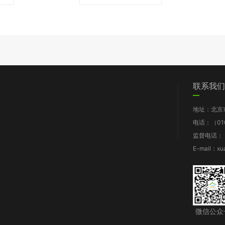
们
党群工作
信息披露
我要求助
联系我们
图片新闻
工作报告
地址：北京
支部动态
财务报告
电话：（010
群团风采
年检报告
监督电话：（0
理论知识
项目披露
E-mail：xu
规章制度
微信公众