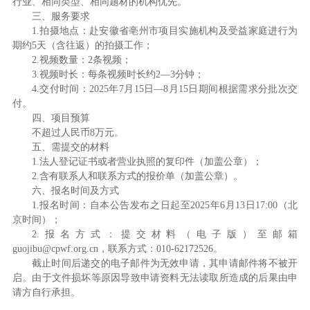
行业、相同类型、相同题材的机构优先。
三、服务要求
1.拍摄地点：赴安徽省亳州市项目实施机构及受益家庭进行为
期约5天（
含往返
）的拍摄工作；
2.视频数量：2条视频；
3.
视频时长：
每条视频时长约2
—
3分钟；
4.交付时间：2025年7月15日—8月15日期间根据需求分批次交
付。
四、项目预算
不超过人民币8万元。
五、需提交的材料
1.法人登记证书或者营业执照的复印件（
加盖公章
）；
2.含有联系人和联系方式的报价单（加盖公章）。
六、报名时间及方式
1.报名时间：自本公告发布之日起至2025年6月13日17:00（北
京时间）；
2.报名方式：提交材料（电子版）至邮箱
guojibu@cpwf.org.cn，联系方式：010-62172526。
截止时间后递交的电子邮件为无效申请，其申请邮件将不被开
启。由于文件损坏等原因导致申请资料无法读取所造成的后果由申
请方自行承担。