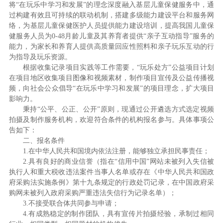
将“在玩乐中学习和发展”的理念深度融入基层儿童保健服务中，通
过构建有效且可持续的联动机制，搭建多级能力建设平台和服务网
络，为基层儿童保健医护人员提供能力建设培训，提高我国儿童保
健服务人员为0-48月龄儿童及其养育者提供“亲子互动指导”服务的
能力，为家长和养育人提供高质量回应性照料和亲子玩乐互动的行
为指导及玩乐资源。
根据收集记录项目实践等工作需要，“玩乐处方”公益项目计划
在项目地区收集项目图像和视频素材，制作项目宣传及公益传播视
频，向社会公众倡导“在玩乐中学习和发展”的项目理念，扩大项目
影响力。
秉持“公平、公正、公开”原则，现通过公开遴选方式选定视频
拍摄及制作服务机构，欢迎符合条件的机构报名参与。具体事项公
告如下：
二、报名条件
1.在中华人民共和国境内依法注册，能够独立承担民事责任；
2.具有良好的商业信誉（指在“信用中国”网站未被列入失信被
执行人和重大税收违法案件当事人名单或存在《中华人民共和国政
府采购法实施条例》第十九条规定的行政处罚记录，在中国政府采
购网未被列入政府采购严重违法失信行为记录名单）；
3.不接受联合体共同参与申请；
4.有成熟稳定的制作团队，具有宣传片拍摄经验，承制过相同