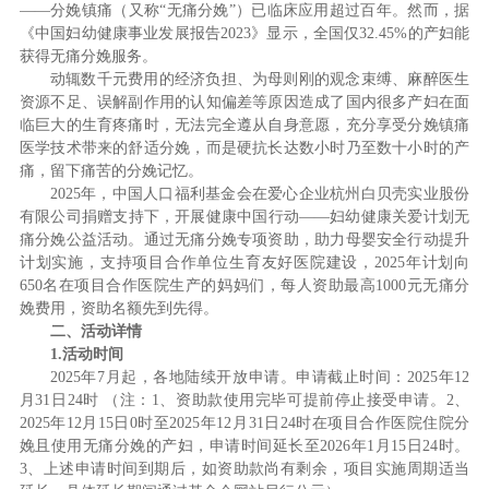
——分娩镇痛（又称“无痛分娩”）已临床应用超过百年。然而，据
《中国妇幼健康事业发展报告2023》显示，全国仅32.45%的产妇能
获得无痛分娩服务。
动辄数千元费用的经济负担、为母则刚的观念束缚、麻醉医生
资源不足、误解副作用的认知偏差等原因造成了国内很多产妇在面
临巨大的生育疼痛时，无法完全遵从自身意愿，充分享受分娩镇痛
医学技术带来的舒适分娩，而是硬抗长达数小时乃至数十小时的产
痛，留下痛苦的分娩记忆。
2025年，中国人口福利基金会在爱心企业杭州白贝壳实业股份
有限公司捐赠支持下，开展健康中国行动——妇幼健康关爱计划无
痛分娩公益活动。通过无痛分娩专项资助，助力母婴安全行动提升
计划实施，支持项目合作单位生育友好医院建设，2025年计划向
650名在项目合作医院生产的妈妈们，每人资助最高1000元无痛分
娩费用，资助名额先到先得。
二、活动详情
1.
活动时间
2025年7月起，各地陆续开放申请。申请截止时间：2025年12
月31日24时 （注：1、资助款使用完毕可提前停止接受申请。2、
2025年12月15日0时至2025年12月31日24时在项目合作医院住院分
娩且使用无痛分娩的产妇，申请时间延长至2026年1月15日24时。
3、上述申请时间到期后，如资助款尚有剩余，项目实施周期适当