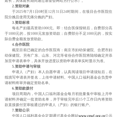
延长，具体延长期间通过基金会网站另行公示）。
2.
资助对象
于2025年7月1日0时至12月31日24时期间，在项目合作医院住
院分娩且使用无痛分娩的产妇。
3.
资助标准
每名产妇最高资助1000元。即：结合医保报销后，自费部分高
于1000元的，按1000元发放资助款；自费部分不足1000元的，按实
际自费金额发放资助款。
4.
合作医院
截至目前已确定的合作医院有：南京市妇幼保健院、合肥市妇
幼保健院。另有广东、山东、河北等省份合作医院将陆续确定并添
加至申请表单中，具体开放进度以资助申请表单实时显示为准。
5.
资助申请与审核
申请人（产妇）本人自愿申请，认真阅读项目申请须知后，在
线填写申请表并签名，上传申请材料。中国人口福利基金会负责申
请材料终审并确定资助名单。
6.
资助款拨付
项目周期内，中国人口福利基金会每月初批量集中审核上月申
请材料并确定一批资助名单，并于审核完毕后15个工作日内将资助
款直接拨付至审核通过的申请人（产妇）的银行账户。
7.
资助公示
中国人口福利基金会定期通过基金会网站
www.cpwf.org.cn
公示