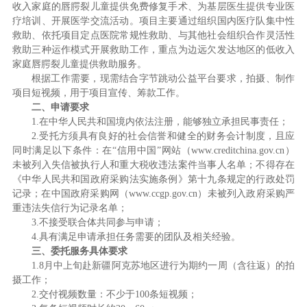
收入家庭的唇腭裂儿童提供免费修复手术、为基层医生提供专业医
疗培训、开展医学交流活动。项目主要通过组织国内医疗队集中性
救助、依托项目定点医院常规性救助、与其他社会组织合作灵活性
救助三种运作模式开展救助工作，重点为边远欠发达地区的低收入
家庭唇腭裂儿童提供救助服务。
根据工作需要，现需结合字节跳动公益平台要求，拍摄、制作
项目短视频，用于项目宣传、筹款工作。
二、申请要求
1.在中华人民共和国境内依法注册，能够独立承担民事责任；
2.受托方须具有良好的社会信誉和健全的财务会计制度，且应
同时满足以下条件：在“信用中国”网站（www.creditchina.gov.cn）
未被列入失信被执行人和重大税收违法案件当事人名单；不得存在
《中华人民共和国政府采购法实施条例》第十九条规定的行政处罚
记录；在中国政府采购网（www.ccgp.gov.cn）未被列入政府采购严
重违法失信行为记录名单；
3.不接受联合体共同参与申请；
4.具有满足申请承担任务需要的团队及相关经验。
三、委托服务具体要求
1.8月中上旬赴新疆阿克苏地区进行为期约一周（含往返）的拍
摄工作；
2.交付视频数量：不少于100条短视频；