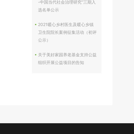
-中国当代社会治理研究”三期入
选名单公示
2021暖心乡村医生及暖心乡镇
卫生院院长案例征集活动（初评
公示）
关于美好家园养老基金支持公益
组织开展公益项目的告知