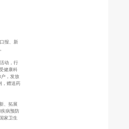
口报、新
。
场活动，行
接受健康科
3户，发放
例，赠送药
新、拓展
和疾病预防
国家卫生