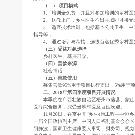
（二） 项目模式
1、 培训全免费，并且对参加培训的乡村
2、 送教上门，乡村医生不出县域即可接
3、 适宜技术培训，包括基本公共卫生、
指导等；
4、 通过培训与考核，选拔百名优秀乡村
（三）受益对象选择
乡村医生、基层群众。
（四）善款来源
社会捐赠
（五）善款使用
募集善款95%用于项目执行支出，5%用于
二、2018年第四季度项目开展情况
本季度在广西壮族自治区梧州市藤县、蒙山
医疗综合服务，深受当地村医及百姓欢迎。
11月20日，在京召开“乡村e康工程—中
一届全国政协副主席、中国人口福利基金会会长
阳静波，国家卫生健康委人事司、财务司、规划