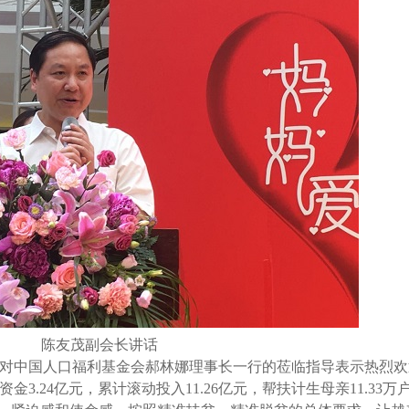
陈友茂副会长讲话
对中国人口福利基金会郝林娜理事长一行的莅临指导表示热烈欢
目资金
3.24
亿元，累计滚动投入
11.26
亿元，帮扶计生母亲
11.33
万