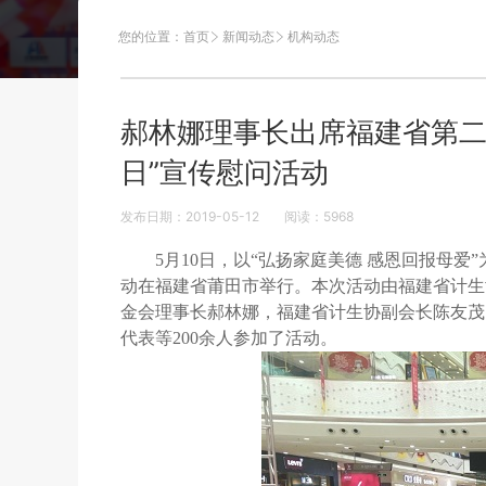
您的位置：
首页
新闻动态
机构动态
郝林娜理事长出席福建省第二
日”宣传慰问活动
发布日期：2019-05-12
阅读：
5968
5月
10
日，以“弘扬家庭美德 感恩回报母爱
动在福建省莆田市举行。本次活动由福建省计生
金会理事长郝林娜，福建省计生协副会长陈友茂
代表等
200
余人参加了活动。