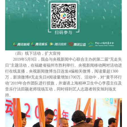
（四）
线下活动，扩大宣传
2019
年
5
月
9
日，我会与央视新闻中心联合主办的第二届“无走失
日”主题活动，在福建省福州市胜利举行。央视新闻移动网对活动进
行在线直播，央视新闻微博当日连发
4
编相关微博，阅读量超
1300
万，新浪微博
#
无走失日
#
阅读量增加
1700
万。活动中，对“黄手环行
动”
2019
年合作团队进行授旗，并邀请上海精神卫生中心李霞主任及
音乐疗法田颖老师现场互动，同时得到艺人志愿者韩安旭到场支
持。