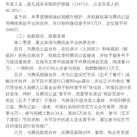
失老人走，超九成未采取防护措施（
12473
人，占走失老人的
96.38%
）。
鉴于此，本季度继续做好捐赠方维护，并积极拓展与腾讯公益
等网络筹款平台的合作。共计制作微信黄手环
5
万只，定位黄手环
2000
只。
（三）
创新模式，探索发展
第二季度，重点加强与腾讯各平台跨界合作。
四月，与腾讯公益合作，在纪录片《人间世
2
》和电视剧《都
挺好》的热点推动下，投稿文章经腾讯公益修改，并给予服务号千
万级流量推荐，在相关文章中链接黄手环腾讯筹款页面，阅读量
10
万
+
，一周时间，共计
4780
人次参与捐款，捐赠数额约
13
万元。
五月，与腾讯视频合作，作为公益综艺节目《忘不了餐厅》战
略合作伙伴，在节目片尾进行口播和
logo
露出，并在正片中推出“餐
厅营业收入捐赠人口基金会用于制作黄手环”等信息，对项目进行良
好宣传。同时，在腾讯公益“黄手环，把爱带在身边”筹款页面中，
发起《忘不了课堂》子项目，为推送
H5
提供老人素材，并得到腾讯
公益、腾讯公益
+
、读者、中国社会组织等官方公众号推荐，阅读
量
16
万
+
，参与捐赠人数
4134
人，筹款
5
万余元。此外，参与《忘不
了课堂》节目录制，为节目中的老人送去黄手环，通过参与综艺节
目对项目进行宣传推广。
六月，与腾讯新闻合作，在腾讯新闻
APP
、要闻、热点等资源