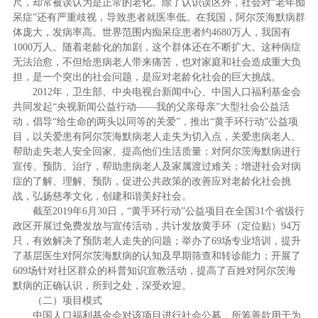
尺，却常被误认为是正常的老化。除了认识误区外，社会对“老年痴
呆症”还有严重歧视，导致患者就医率低。在我国，阿尔茨海默病群
体庞大，发病率高。世界范围内痴呆症患者约
4680
万人，我国有
1000
万人。随着老龄化的加剧，这个群体还在不断扩大。这种病症
无法治愈，不但给患病老人带来痛苦，也对家庭和社会造成重大负
担，是一个突出的社会问题，是应对老龄化社会的巨大挑战。
2012
年，卫生部、中央电视台新闻中心、中国人口福利基金会
共同发起“央视新闻公益行动——我的父亲母亲”大型社会公益活
动，倡导“给生命的两头以同等的关爱”，推出“黄手环行动”公益项
目，以关爱患有阿尔茨海默病老人走失为切入点，关爱患病老人、
帮助走失老人安全回家、提高他们生活质量；对阿尔茨海默病进行
宣传、预防、治疗，帮助患病老人及家属渡过难关；增进社会对病
症的了解、理解、预防，促进公共政策的改善应对老龄化社会挑
战，弘扬慈孝文化，创建和谐美好社会。
截至
2019
年
6
月
30
日，“黄手环行动”公益项目在全国
31
个省级行
政区开展过免费发放与宣传活动，共计发放黄手环（定位贴）
94
万
只，有效解决了预防老人走失的问题；举办了
69
场专业培训，提升
了基层医生对阿尔茨海默病的认知及早期筛查和转诊能力；开展了
609
场针对社区群众的科普知识宣教活动，提高了百姓对阿尔茨海
默病的正确认识，所到之处，深受欢迎。
（二）项目模式
中国人口福利基金会对该项目进行社会公募，所筹善款用于为