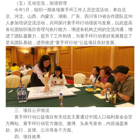
（五）
互动交流，加强管理
今年
5
月，组织一期各地黄手环工作人员交流活动，来自北
京、河北、山西、内蒙古、湖南、广东、四川等
19
省合作团队近
90
人参加培训交流活动，共同探讨黄手环行动现状与发展，以此提高
各社团组织项目管理与执行能力，增进各机构之间的交流沟通，增
进了团队凝聚力，提升了工作热情，为黄手环行动更好发展奠定了
坚实团队基础，进而推进“黄手环行动”公益项目良好发展。
三、项目公开情况
黄手环行动公益项目有关信息主要通过中国人口福利基金会官
方网站、黄手环行动官方微信、微博、头条号发布，内容涵盖筹
款、执行、反馈、公示等各个方面。
四、项目效果