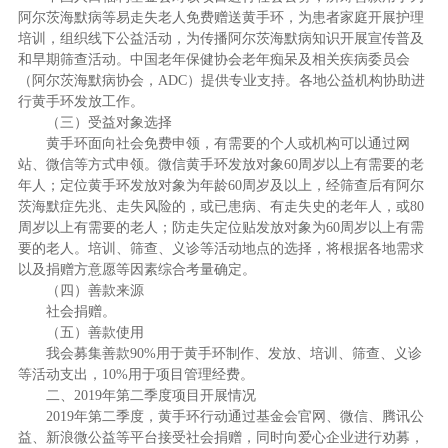
阿尔茨海默病等易走失老人免费赠送黄手环，为患者家庭开展护理
培训，组织线下公益活动，为传播阿尔茨海默病知识开展宣传普及
和早期筛查活动。中国老年保健协会老年痴呆及相关疾病委员会
（阿尔茨海默病协会，
ADC
）提供专业支持。各地公益机构协助进
行黄手环发放工作。
（三）受益对象选择
黄手环面向社会免费申领，有需要的个人或机构可以通过网
站、微信等方式申领。微信黄手环发放对象
60
周岁以上有需要的老
年人；定位黄手环发放对象为年龄
60
周岁及以上，经筛查后有阿尔
茨海默症先兆、走失风险的，或已患病、有走失史的老年人，或
80
周岁以上有需要的老人；防走失定位贴发放对象为
60
周岁以上有需
要的老人。培训、筛查、义诊等活动地点的选择，将根据各地需求
以及捐赠方意愿等因素综合考量确定。
（四）善款来源
社会捐赠。
（五）善款使用
我会募集善款
90%
用于黄手环制作、发放、培训、筛查、义诊
等活动支出，
10%
用于项目管理经费。
二、
2019
年第二季度项目开展情况
2019
年第二季度，黄手环行动通过基金会官网、微信、腾讯公
益、新浪微公益等平台接受社会捐赠，同时向爱心企业进行劝募，