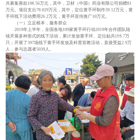
共募集善款
108.56
万元，其中，卫材（中国）药业有限公司捐赠
81
万元。项目支出
78.029
万元，其中，定位黄手环制作
39.12
万元，黄
手环线下活动费用
26.2
万元，黄手环宣传推广
10
万元。
（一）
立足根本，服务群众
2019
年上半年，全国各地
109
家黄手环行动
2019
年合作团队陆
续开展多种形式的线下活动，累计发放黄手环、定位贴共计
8.7
万
只；开展了
397
场线下黄手环发放及科普宣教活动，直接受益
2.9
万
人，参与志愿者
5039
人。