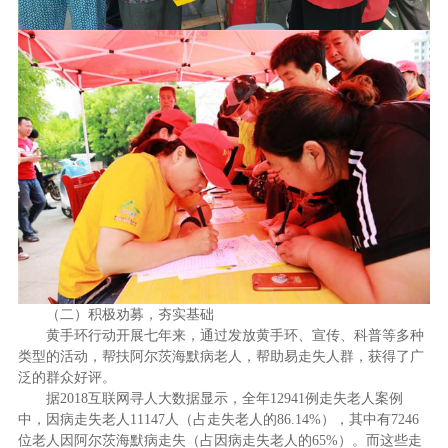
（二）
积极劝募，夯实基础
黄手环行动开展七年来，通过发放黄手环、宣传、科普等多种
类型的活动，帮扶阿尔茨海默病老人，帮助易走失人群，获得了广
泛的群众好评。
据
2018
互联网寻人大数据显示，全年
12941
例走失老人案例
中，因病走失老人
11147
人（占走失老人的
86.14%
），其中有
7246
位老人因阿尔茨海默病走失（占因病走失老人的
65%
）。而这些走