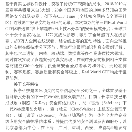
基于真实世界软件设计，突破了传统CTF赛制的局限。2018/2019两
届赛事共吸引来自5大洲，20余个国家和地区的1000多只顶尖国际
网络安全战队参赛，创下在CTF Time（全球知名网络安全赛事社
区）连续两年好评度均超98%的记录。本次举办的第三届Real World
CTF比赛选择“线上解题赛+线上技术分享”的安全模式开启，全球共
计十余个国家/地区，1772支战队参赛，吸引了全球超万人在线参
赛，超3万人全网在线观看。结合线上赛的互动特性，面向全球推
出的实时在线技术分享环节，聚焦行业最新知识和真实案例详解，
其中包含二进制、内核、移动端、数据库等多个高密度技术领域。
同时首次实现了议题案例的真实再现，在演讲开始前根据相应支撑
素材建立Github仓库，供全球安全爱好者学习和讨论。无论在赛
制、赛事规模、赛题质量和奖金等级上，Real World CTF均处于世
界前列。
关于长亭科技
长亭科技是国际顶尖的网络信息安全公司之一，全球首发基于
智能语义分析的下一代
Web
应用防火墙产品。目前，长亭科技已形
成以攻（洞鉴（
X-Ray
）安全评估系统）、防（雷池（
SafeLine
）下
一代
Web
应用防火墙）、查（牧云（
CloudWalker
）主机安全管理平
台）、抓（谛听（
D-Sensor
）伪装欺骗系统）为一体的全方位企业
级应用安全防护塔防体系，并提供优质的安全测试及咨询服务，以
北京总部为中心，在上海、广州、深圳、西安、成都等
9
地设有