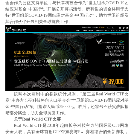
金会作为公益支持单位，与长亭科技合作为“世卫组织COVID-19团
结应对基金·中国行动”开展公开募捐活动。所募集的资金将用于支
持“世卫组织COVID-19团结应对基金·中国行动”，助力世卫组织及
其合作伙伴开展相关全球抗疫工作。
按照本次赛制中的捐款统计规则，“第三届
Real World CTF
比
赛”主办方长亭科技将向人口基金会“世卫组织
COVID-19
团结应对基
金·中国行动”项目捐赠人民币
39000
元。赛后，还将号召获奖战队捐
赠部分奖金，助力全球抗疫工作。
关于
Real World CTF
比赛
Real World CTF是2018年起由长亭科技主办的国际级CTF网络
安全大赛，具有全球首创CTF夺旗赛与Pwn赛相结合的全新赛制，