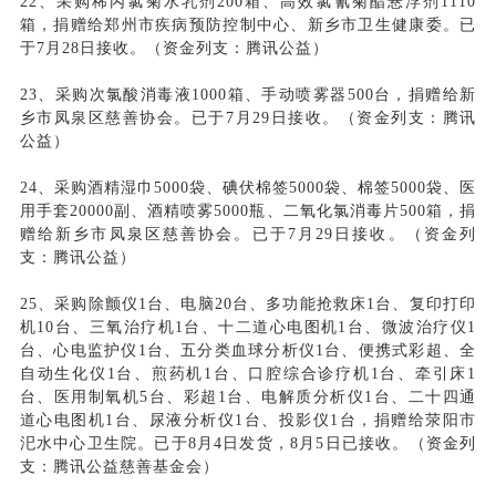
22、采购稀丙氯菊水乳剂200箱、高效氯氰菊酯悬浮剂1110
箱，捐赠给郑州市疾病预防控制中心、新乡市卫生健康委。已
于7月28日接收。（资金列支：腾讯公益）
23、采购次氯酸消毒液1000箱、手动喷雾器500台，捐赠给新
乡市凤泉区慈善协会。已于7月29日接收。（资金列支：腾讯
公益）
24、采购酒精湿巾5000袋、碘伏棉签5000袋、棉签5000袋、医
用手套20000副、酒精喷雾5000瓶、二氧化氯消毒片500箱，捐
赠给新乡市凤泉区慈善协会。已于7月29日接收。（资金列
支：腾讯公益）
25、采购除颤仪1台、电脑20台、多功能抢救床1台、复印打印
机10台、三氧治疗机1台、十二道心电图机1台、微波治疗仪1
台、心电监护仪1台、五分类血球分析仪1台、便携式彩超、全
自动生化仪1台、煎药机1台、口腔综合诊疗机1台、牵引床1
台、医用制氧机5台、彩超1台、电解质分析仪1台、二十四通
道心电图机1台、尿液分析仪1台、投影仪1台，捐赠给荥阳市
汜水中心卫生院。已于8月4日发货，8月5日已接收。（资金列
支：腾讯公益慈善基金会）