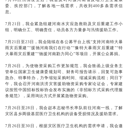
委、疾控部门，了解各地一线需求，共收到400多条需求信
息。
7月21日，我会紧急组建河南水灾应急救助及灾后重建工作小
组，明确分工、明确责任，动员各方力量参与汛情援助工作。
7月21日至23日，我会陆续在各公募平台上线“支持河南特大暴
雨灾后重建”“援驰河南我们在行动”“豫特大暴雨灾后重建”“特
大暴雨灾后重建”“驰援河南勠力同心”等项目，开展公众募捐。
7月26日，为使物资采购工作更加规范，我会致函上级业务主
管单位国家卫生健康委规划司、财务司报告请示，回复可急事
急办、特事特办，力争缩短采购时间、缩减采购流程；同日下
午，我会召开河南洪涝灾害援助物资采购专家论证会，专家建
议按照中国招标投标协会发布实施的《非招标方式采购代理服
务规范》，采用询比方式开展紧急物资采购。
7月26日至28日，我会赵本志秘书长率队前往河南一线，了解
灾区县乡两级基层医疗卫生机构的设备受损情况及援助需求。
7月26日至30日，根据灾区医疗卫生机构的需求申请，我会邀