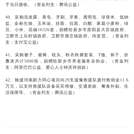
于当日接收。（资金列支：腾讯公益）
40、采购洗发露、香皂、牙刷、牙膏、透明皂、珍珠米、低钠
盐、金标生抽、玉米油、挂面、拉面、白醋、家庭小麦粉、绿
豆、小米、花椒16326套，捐赠给新乡市原阳县大宾镇政府、
卫辉市上乐村镇政府、卫辉市唐庄镇政府。待发货。（资金列
支：支付宝公益)
41、采购被子、被褥、枕头、秋衣秋裤套装、T恤、袜子、折
叠床共计5000份，捐赠给新乡市养老服务业协会。（资金列
支：阿里巴巴公益、爱心人士钟庆祥捐款）
42、驰援河南勠力同心项目向29支援豫救援队拨付救助金11.6
万元，以支持救援队设备采买维修、交通差旅、餐食补贴、生
活保障等。（资金列支：腾讯公益）