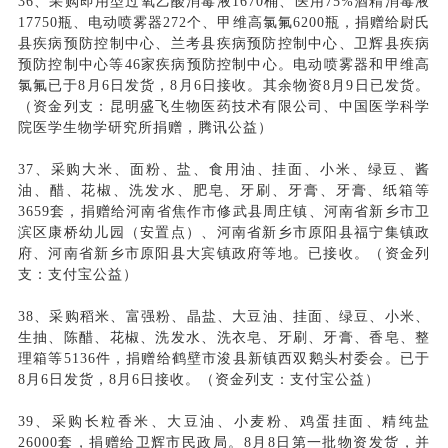
36、采购即用型过氧乙酸消毒液1670桶、医用75%酒精消毒液
17750瓶、电动喷雾器272个、甲维高氯氟6200瓶，捐赠给尉氏
县疾病预防控制中心、兰考县疾病预防控制中心、卫辉县疾病
预防控制中心等46家疾病预防控制中心。电动喷雾器和甲维高
氯氟已于8月6日发货，8月6日接收。其余物资8月9日已发货。
（资金列支：昆明盛飞生物医药技术有限公司、中国医学科学
院医学生物学研究所捐赠，腾讯公益）
37、采购大米、面粉、盐、食用油、挂面、小米、绿豆、酱
油、醋、花椒、洗发水、肥皂、牙刷、牙膏、牙膏、纸箱等
3659套，捐赠给河南省焦作市修武县周庄镇、河南省新乡市卫
滨区康桥幼儿园（安置点）、河南省新乡市原阳县福宁集镇政
府、河南省新乡市原阳县大宾镇政府等地。已接收。（资金列
支：支付宝公益）
38、采购稻米、富强粉、晶盐、大豆油、挂面、绿豆、小米、
生抽、陈醋、花椒、洗发水、洗衣皂、牙刷、牙膏、香皂、整
理箱等5136件，捐赠给鹤壁市浚县新镇西双鹅头村委会。已于
8月6日发货，8月6日接收。（资金列支：支付宝公益）
39、采购长粒香米、大豆油、小麦粉、鸡蛋挂面、精纯盐
26000套，捐赠给卫辉市民政局。8月8日第一批物资发货，并