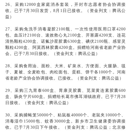
26、采购12000盒家庭消杀套装，开封市志愿者协会协调接
收。已于7月30日发货，8月1日已接收。（资金列支：腾讯公
益）
27、采购免洗手消毒凝胶2100瓶、一次性使用医用口罩4200
包、血压计2100台、速效救心丸2100盒、开塞露4200支、连花
清热颗粒4200盒、诺氟沙星胶囊6300盒、碘伏2100瓶、感冒灵
颗粒4200盒、阿莫西林胶囊4200盒。捐赠给河南省老龄产业协
会。已于7月30日接收。（资金列支：腾讯公益）
28、采购食用油、面粉、大米、矿泉水、方便面、火腿肠、毯
子、夏被、全麦欧包、肉松面包、蛋糕、饼干各1000个。河南
省老龄产业协会协调接收。已接收。（资金列支：腾讯公益）
29、采购三九胃泰600盒、胃康灵胶囊、苋菜黄连素胶囊600
盒、肠炎宁片600盒。捐赠给长葛市佛耳湖镇政府。已于7月28
日接收。（资金列支：腾讯公益）
30、采购捕蝇笼50000个、粘鼠板40000个、老鼠夹10000个、
消毒湿巾15000包、蚊香30000盒。新乡市卫生健康委协调接
收。已于7月30日下午接收。（资金列支：腾讯公益；北京修