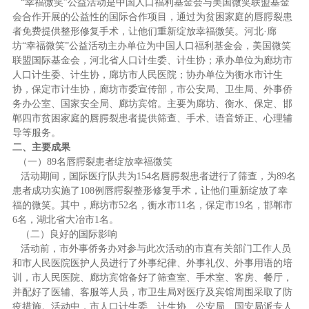
“幸福微笑”公益活动是中国人口福利基金会与美国微笑联盟基金
会合作开展的公益性的国际合作项目，通过为贫困家庭的唇腭裂患
者免费提供整形修复手术，让他们重新绽放幸福微笑。河北·廊
坊“幸福微笑”公益活动主办单位为中国人口福利基金会，美国微笑
联盟国际基金会，河北省人口计生委、计生协；承办单位为廊坊市
人口计生委、计生协，廊坊市人民医院；协办单位为衡水市计生
协，保定市计生协，廊坊市委宣传部，市公安局、卫生局、外事侨
务办公室、国家安全局、廊坊宾馆。主要为廊坊、衡水、保定、邯
郸四市贫困家庭的唇腭裂患者提供筛查、手术、语音矫正、心理辅
导等服务。
二、主要成果
（一）89名唇腭裂患者绽放幸福微笑
活动期间，国际医疗队共为154名唇腭裂患者进行了筛查，为89名
患者成功实施了108例唇腭裂整形修复手术，让他们重新绽放了幸
福的微笑。其中，廊坊市52名，衡水市11名，保定市19名，邯郸市
6名，湖北省大冶市1名。
（二）良好的国际影响
活动前，市外事侨务办对参与此次活动的市直有关部门工作人员
和市人民医院医护人员进行了外事纪律、外事礼仪、外事用语的培
训，市人民医院、廊坊宾馆备好了筛查室、手术室、客房、餐厅，
并配好了医辅、客服等人员，市卫生局对医疗及宾馆周围采取了防
疫措施。活动中，市人口计生委、计生协、公安局、国安局派专人