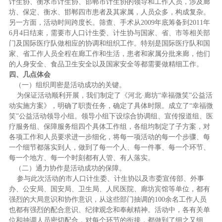
计生协、衡水市计生协、邯郸市计生协的领导和工作人员，涉及廊
坊、保定、衡水、邯郸四市患者及其家属，人员众多，构成复杂。
另一方面，活动时间跨度长。筛查、手术从2009年底筹备到2011年
6月4日结束，需要市人口计生委、计生协与国家、省、市等相关部
门及国际医疗队做相应的协调和组织工作。特别是国际医疗队和国
家、省工作人员全程在廊工作和生活，患者和家属分批来廊，他们
的人身安全、食品卫生安全以及国家安全等都需要做精细工作。
四、几点体会
（一）
组织周密是活动成功的关键。
为保证活动顺利开展，我们制定了《河北·廊坊“幸福微笑”公益活
动实施方案》，明确了职责任务，确定了具体时限。成立了“幸福微
笑”公益活动领导小组。领导小组下设综合协调组、宣传报道组、医
疗服务组、保障服务组四个具体工作组，各组均制定了子方案，对
各项工作和人员要求进一步细化，将每一项活动的每一个步骤、每
一个细节都落实到人，做到了每一个人、每一件事、每一个环节、
每一个地方、每一个时刻都有人管、有人落实。
（二）
通力协作是活动成功的保障。
参与此次活动的市人口计生委、计生协以及市委宣传部、外事
办、公安局、国安局、卫生局、人民医院、廊坊宾馆等单位，都有
强烈的大局意识和协作意识，从这些部门抽调的100余名工作人员
也都有强烈的配合意识、纪律观念和奉献精神。活动中，各有关单
位和抽调人员密切配合，对每个环节的衔接，都做到了细之又细、