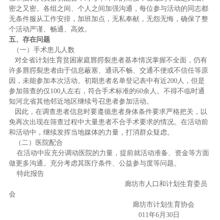
密之又密。各组之间、个人之间加强沟通，每位参与活动的同志都
无条件服从工作安排，加班加点，无私奉献，无怨无悔，确保了整
个活动严谨、畅通、高效。
五、
存在问题
（一）
手术患儿人数
对全省计划生育贫困家庭唇腭裂患者基本情况掌握不全面，仍有
许多唇腭裂患者由于信息蔽塞、通讯不畅、交通不便或不信任等原
因，未能参加本次活动。初期患者名单登记表中有近
200
人，但是
参加筛查的仅100人左右，符合手术标准的60余人。不得不临时通
知河北省其他邻近地区继续号召患者参加活动。
因此，在调查患者信息时要遵循患者身体条件要求严格把关，以
免再次出现在筛查过程中大量患者不合手术要求的情况。在活动前
和活动中，继续发挥当地媒体的力量，打消群众疑虑。
（二）
医院配合
在活动中应充分调动医院的力量，提前就活动准备、资金等方面
做更多沟通。充分考虑其医疗条件、公益参与度等问题。
特此报告
廊坊市人口和计划生育委员
会
廊坊市计划生育协会
011年6月30日