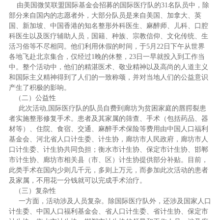
由美国微笑联盟国际基金会招募的国际医疗队的31名队员中，除
部分来自国内的志愿者外，大部分队员是来自
美国、加拿大、英
国、新加坡、中国香港的知名整形外科医生、麻醉师、儿科、口腔
科医生以及医疗辅助人员，国籍、种族、宗教信仰、文化传统、生
活习俗等不尽相同。他们利用休假的时间，于5月22日下午从世界
各地飞赴北京集合，仅经过1晚的休整，23日一早就投入到工作当
中。整个活动中，他们的精湛医术、敬业精神以及高尚的人道主义
和国际主义精神得到了人们的一致称颂，并对当地人们的公益意识
产生了积极的影响。
（二）公益性
此次活动,国际医疗队的队员自费到廊坊为贫困家庭的唇腭裂患
者实施整形修复手术。
患者及其家属的筛查、手术（包括药品、器
材等）、住院、食宿、交通、麻醉手术保险等费用由中国人口福利
基金会、河北省人口计生委、计生协，廊坊市人民政府，廊坊市人
口计生委、计生协共同负担；衡水市计生协、保定市计生协、邯郸
市计生协、廊坊市相关县（市、区）计生协提供部分补贴。目前，
此类手术在国内少则几千元，多则上万元，而参加此次活动的患者
及家属，不用花一分钱就可以完成手术治疗。
（三）复杂性
一方面，活动涉及人员复杂。除国际医疗队外，还涉及国家人口
计生委、中国人口福利基金会、省人口计生委、省计生协、保定市