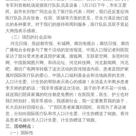
专车到首都机场迎接医疗队队员及设备；5月23日下午，市长王爱
民、副市长刘智广同志会见了医疗队代表；同时，我们还反复征询
医疗队队员在饮食、住宿、医辅等方面的意见，尽全力满足他们提
出的各种要求。对于我们的接待和周到服务，医疗队队员双手竖起
大拇指表示感谢。
（三）强烈的社会反响
河北日报、燕赵都市报、长城网、廊坊电视台，廊坊日报、廊坊
广播电台全程参与了整个活动的宣传报道。中国人口报记者到医院
采访了部分受术患者及陪护家属。搜狐网、互联星空网、东莞时间
网、中国新闻图片网、和讯论坛、河北科技网、河北新闻网、河北
吧、廊坊广电网等转载了这次活动的宣传报道内容。患者及陪护家
属对国际医疗队的爱心、中国人口福利基金会和当地政府的支持、
人口计生委、计生协的帮助表示衷心的感谢！永清县大辛阁乡患者
李天帅的奶奶说：“我非常感谢这次活动。孩子的手术不花一分钱，
就连我们陪床家属的吃住都是免费的！在医院里，医生、护士也对
我们特别好，我非常感动，我感谢社会，我一定要教育我的孩子，
长大后好好回报社会。”广阳区患者家属刘国旺、谷雨为了表达谢
意，分别向国际医疗队和市人口计生委、计生协赠送了锦旗。香河
县患者马迪向市人口计生委、计生协赠送了锦旗。
三、活动特点：
（一）国际性