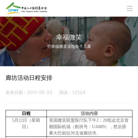
幸福微笑
把幸福微笑送给每个儿童
廊坊活动日程安排
发布日期：2011-05-20
阅读：12524
日程
活动内容
5
月22日（星期
美国微笑联盟医疗队下午2：20抵达北京首
日）
都国际机场（航班号：UA889），然后搭
乘大巴前往河北省廊坊市。