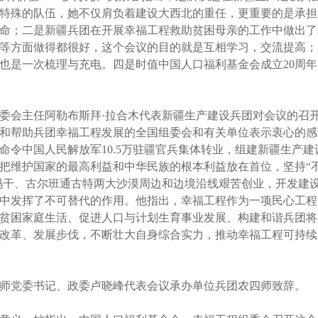
特殊的队伍，她不仅肩负着建设大西北的重任，更重要的是承担
命；二是新疆兵团在开展幸福工程救助贫困母亲的工作中做出了
等方面做得都很好，这个会议的目的就是互相学习，交流提高；
也是一次梳理与充电。四是时值中国人口福利基金会成立20周
会主任阿勒布斯拜·拉合木代表新疆生产建设兵团对会议的召
和帮助兵团幸福工程发展的全国组委会和有关单位表示衷心的感
央命令中国人民解放军10.5万驻疆官兵集体转业，组建新疆生产
持把维护国家的最高利益和中华民族的根本利益放在首位，坚持“
拉玛干、古尔班通古特两大沙漠周边和边境沿线艰苦创业，开发建
中发挥了不可替代的作用。他指出，幸福工程作为一项民心工程
贫困家庭生活、促进人口与计划生育事业发展、构建和谐兵团将
改革、发展步伐，不断壮大自身综合实力，推动幸福工程可持续
党委书记、政委卢晓峰代表会议承办单位兵团农四师致辞。