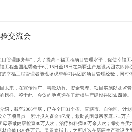
经验交流会
程项目管理服务年”，为了提高幸福工程项目管理水平，促使幸福
工程全国组委会于6月15日至18日在新疆生产建设兵团农四师
省的幸福工程管理者能现场观摩学习兵团的项目管理经验，同时
目以来，在宣传推广、善款劝募、资金管理、项目实施以及监管
的榜样。鉴于此，会议的地点选在了新疆生产建设兵团农四师。
，截至2006年底，已在全国31个省、直辖市、自治区、计
设立了项目点，累计投入资金4亿元，救助贫困母亲家庭17.1万
，为贫困母亲做健康检查80万人次，治疗妇科病30万余人次；举办各类
器材价值1320多万元。吴景春指出，之所以选在新疆生产建设兵