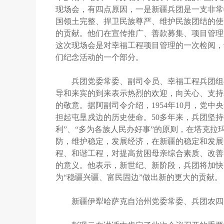
现场会，有四点原因，一是新疆兵团是一支非常
国领土完整、捍卫民族尊严、维护民族团结的使
的贡献。他们在宣传推广、善款募集、项目管理
这次现场会是对幸福工程项目管理的一次检阅，
们纪念活动的一个部分。
兵团党委常委、副司令员、幸福工程兵团组委
导和来宾的到来表示热烈的欢迎，向关心、支持
的敬意。据阿副司令介绍，1954年10月，党中
担起屯垦戍边的历史使命。50多年来，兵团坚
利”、“多为各族人民办好事”的原则，在塔克
防，维护稳定，发展经济，在新疆的稳定和发展
程、和谐工程，对提高贫困母亲综合素质、改善
的意义。他表示，新世纪、新阶段，兵团将加快
为“稳疆兴疆、富民固边”做出新的更大的贡献。
新疆伊犁哈萨克自治州党委常委、兵团农四师