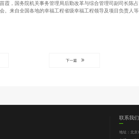
苗霞，国务院机关事务管理局后勤改革与综合管理司副司长陈占
会。来自全国各地的幸福工程省级幸福工程领导及项目负责人等共
下一篇
们
党群工作
信息披露
我要求助
联系我们
图片新闻
工作报告
地址：北京