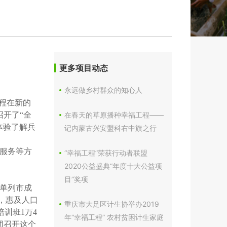
更多项目动态
永远做乡村群众的知心人
工程在新的
召开了“全
在春天的草原播种幸福工程——
体验了解兵
记内蒙古兴安盟科右中旗之行
服务等方
“幸福工程”荣获行动者联盟
2020公益盛典“年度十大公益项
目”奖项
划单列市成
户，惠及人口
重庆市大足区计生协举办2019
培训班1万4
年“幸福工程” 农村贫困计生家庭
团召开这个