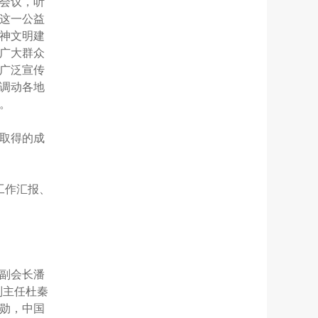
会议，听
这一公益
神文明建
广大群众
广泛宣传
调动各地
。
取得的成
工作汇报、
副会长潘
副主任杜秦
勋，中国