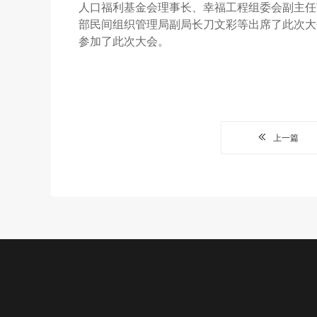
人口福利基金会理事长、幸福工程组委会副主任
部民间组织管理局副局长刀文彩等出席了此次大
参加了此次大会。
上一篇
公益项目
新闻中心
关于我们
加入我
我们的项目
机构动态
基金会介绍
志愿者