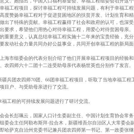
义。她指出，中国人口福利基金会、幸福工程组委会召开这个
幸福工程项目，探讨幸福工程可持续发展问题，有利于幸福工程
高度赞扬幸福工程对于促进贫困地区的扶贫开发、计划生育和精
做出了特殊的贡献。幸福工程赢得了社会和政府的认可，也深受
出要求，希望他们用热心对待幸福工程，用爱心对待贫困母亲。
的重要意义，认真总结幸福工程实施十二年来的宝贵经验，充分
要发动社会力量共同办好公益事业，共同开创幸福工程的新局面
海市组委会的代表分别介绍了他们开展幸福工程项目的经验和
、农四师六十二团十二连受助母亲代表杨世英也分别作了发言。
疆兵团农四师70团、66团幸福工程项目，听取了当地幸福工程
项目户、与受助母亲进行了交流。
幸福工程的可持续发展问题进行了研讨交流。
会长彭珮云，国家人口计生委副主任、中国计划生育协会常务
组委会主任阿勒布斯拜·拉合木，新疆维吾尔自治区人大常委会
犁哈萨克自治州党委书记兼兵团农四师第一书记、第一政委张继