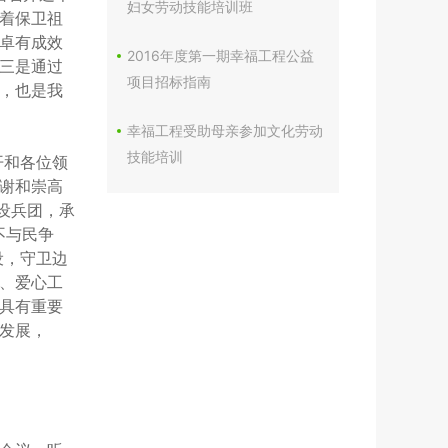
妇女劳动技能培训班
着保卫祖
卓有成效
2016年度第一期幸福工程公益
三是通过
项目招标指南
年，也是我
幸福工程受助母亲参加文化劳动
技能培训
开和各位领
谢和崇高
建设兵团，承
不与民争
设，守卫边
、爱心工
具有重要
发展，