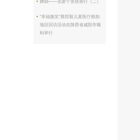
婵娟——觅爱千里慈善行（二）
“幸福微笑”唇腭裂儿童医疗救助
项目回访活动在陕西省咸阳市顺
利举行