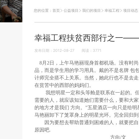
您的位置：
首页
公益项目
我们的项目
幸福工程
项目动态
幸福工程扶贫西部行之一——马
发布日期：2012-08-27
阅读：
3771
8月2日，上午马艳丽现身首都机场。没有时尚
品，而是学生用的学习用具。戴的不是名牌 包
计师完全搭不上关系。当然，她此行也不是去走
在贫苦中的西部的妈妈们。
我想明星一定和头等舱是联系在一起的。但此
需要的人，就应该知道她们需要什么，要和大家
的地方才是我们 方向。”五星酒店一向只是给
马艳丽卸下了笼罩身上的明星光环。完全回归到
因为要想去帮助普通到困难的人，就要把自己
原因吧.
方向/文