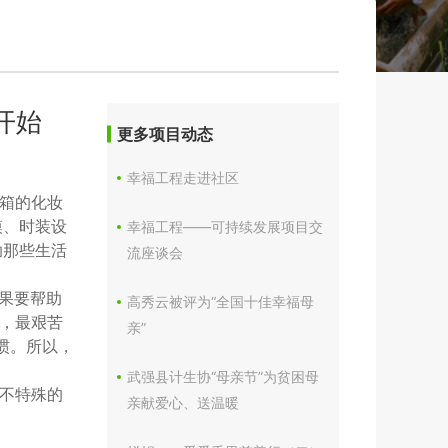
开始
更多项目动态
幸福工程走进社区
箱的化妆
模、时装设
幸福工程——可持续发展项目交
助那些生活
流座谈会
果要帮助
高秀云被评为“全国十佳幸福母
，最艰苦
亲”
惯。所以，
武强县计生协“母亲节”为贫困母
不特殊的
亲献爱心、送温暖