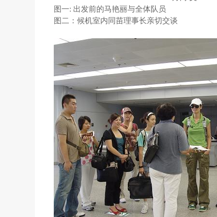
图一: 出发前的马艳丽与全体队员
图二：候机室内同苗理事长亲切交谈