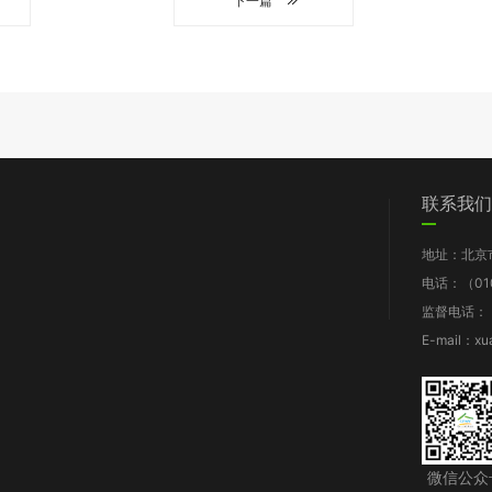
下一篇
们
党群工作
信息披露
我要求助
联系我们
图片新闻
工作报告
地址：北京
支部动态
财务报告
电话：（010
群团风采
年检报告
监督电话：（0
理论知识
项目披露
E-mail：xu
规章制度
微信公众