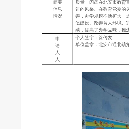
简要
质量，闪耀在北安市教育
信息
进的风采。在教育党委的
情况
善，办学规模不断扩大。
伍建设、改善育人环境、
绩，提高了办学品味，推
个人签字：徐传友
申
单位盖章：北安市通北镇
请
人
人