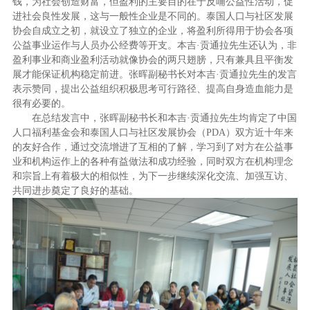
钱，为社会创造财富，但盈利的主要目的在于反哺公益性活动，促
进社会良性发展，这与一般性企业是不同的。泰国人口与社区发展
协会自成立之初，就设立了独立的企业，将盈利所得用于协会各项
公益事业运作与人员办公经费等开支。本吉·贡通拉先生还认为，非
盈利事业和商业盈利活动就像协会的两只翅膀，只有兼具且平衡发
展才能保证机构稳定前进。张晖副秘书长对本吉·贡通拉先生的发言
表示赞同，提出公益组织积极思考可行路径、提高自身造血能力是
很有必要的。
在总结发言中，张晖副秘书长和本吉·贡通拉先生均肯定了中国
人口福利基金会和泰国人口与社区发展协会（PDA）双方近十年来
的友好合作，通过交流增进了互相的了解，学习到了对方在公益事
业和机构运作上的各种有益做法和成功经验，同时双方在机构理念
和宗旨上有着极大的相似性，为下一步继续深化交流、加强互访、
共同进步奠定了良好的基础。