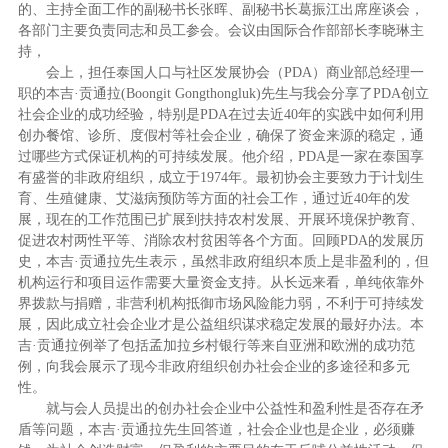
的、主持全面工作的副秘书长张晖、副秘书长葛振江出席座谈会，
各部门主要负责同志和员工参会。
会议由国际合作部部长李晓琳主
持，
会上，担任
泰国人口与社区发展协会（PDA）
商业部总经理一
职的本吉·贡通拉(Boongit Gongthongluk)先生与我会分享了PDA创立
社会企业的成功经验，特别是PDA在过去近40年的实践中如何利用
创办餐馆、诊所、度假村等社会企业，确保了资金来源的稳定，通
过哪些方式保证机构的可持续发展。他介绍，PDA是一家在泰国享
有盛誉的非政府组织，成立于1974年。最初协会主要致力于计划生
育、生殖健康、艾滋病预防等方面的社会工作，通过近40年的发
展，现在的工作范围已扩展到扶持农村发展、开展环境保护教育、
促进农村两性平等、消除农村贫困等各个方面。回顾PDA的发展历
史，本吉·贡通拉先生表示，虽然非政府组织本质上是非盈利的，但
机构运行和项目运作需要大量资金支持。从长远来看，单纯依靠外
界拨款与捐赠，非营利机构抵御市场风险能力弱，不利于可持续发
展，因此成立社会企业才是公益组织谋求稳定发展的最好办法。本
吉·贡通拉例举了包括孟加拉乡村银行等来自亚洲和欧洲的成功范
例，向我会展示了现今非政府组织创办社会企业的多途径和多元
性。
就与会人员提出的创办社会企业中公益性和盈利性是否存在矛
盾等问题，本吉·贡通拉先生回答道，社会企业也是企业，必须赚