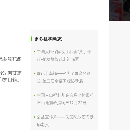
更多机构动态
中国人民保险携手我会“黄手环
员多轮核酸
行动”发放仪式走进临夏
分别向甘肃
展讯 | 幸福——“为了母亲的微
和护目镜。
笑”第三届幸福工程跡录展
中国人口福利基金会启动甘肃积
石山地震救援响应12月22日
公益宣传片——关爱阿尔茨海默
病老人