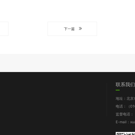
下一篇
们
党群工作
信息披露
我要求助
联系我们
图片新闻
工作报告
地址：北京
支部动态
财务报告
电话：（010
群团风采
年检报告
监督电话：（0
理论知识
项目披露
E-mail：xu
规章制度