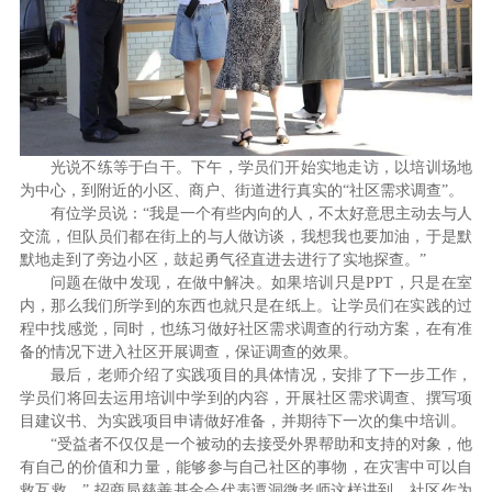
光说不练等于白干。下午，学员们开始实地走访，以培训场地
为中心，到附近的小区、商户、街道进行真实的“社区需求调查”。
有位学员说：“我是一个有些内向的人，不太好意思主动去与人
交流，但队员们都在街上的与人做访谈，我想我也要加油，于是默
默地走到了旁边小区，鼓起勇气径直进去进行了实地探查。”
问题在做中发现，在做中解决。如果培训只是PPT，只是在室
内，那么我们所学到的东西也就只是在纸上。让学员们在实践的过
程中找感觉，同时，也练习做好社区需求调查的行动方案，在有准
备的情况下进入社区开展调查，保证调查的效果。
最后，老师介绍了实践项目的具体情况，安排了下一步工作，
学员们将回去运用培训中学到的内容，开展社区需求调查、撰写项
目建议书、为实践项目申请做好准备，并期待下一次的集中培训。
“受益者不仅仅是一个被动的去接受外界帮助和支持的对象，他
有自己的价值和力量，能够参与自己社区的事物，在灾害中可以自
救互救。” 招商局慈善基金会代表谭洞微老师这样讲到。社区作为