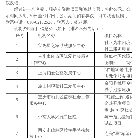
议反馈。
经过进一步考察，现确定资助项目和资助金额，特此公示。公
示时间为6月30日至7月7日，公示期间如有异议，可向我会反馈，
联系电话：010-62172526，联系人：杨老师。
现将资助项目信息公示如下（排名不分先后）：
序号
机构名称
项目名称
社区为本困境儿
1
宝鸡星之家助残服务中心
社工服务项目
兰州市红古区陇爱社会服务
降低社区残障人
2
工作中心
脆弱性——韧性
“在地终老”韧性
3
上海铂爱公益发展中心
多元化服务项目
金阳县桃坪乡中
4
凉山州玛薇社工发展中心
洗手池援建项目
重庆市渝北区益群社会工作
“晚霞生辉”退休
5
服务中心
余热开发项目
家-校-社区模式
6
中南大学湘雅二医院
与干预儿童语言
试点项目
西安市碑林区拉拉手特殊教
7
点亮“星”希望计
育中心