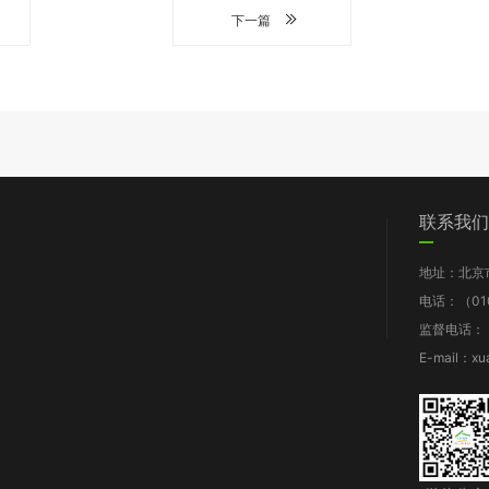
下一篇
们
党群工作
信息披露
我要求助
联系我们
图片新闻
工作报告
地址：北京
支部动态
财务报告
电话：（010
群团风采
年检报告
监督电话：（0
理论知识
项目披露
E-mail：xu
规章制度