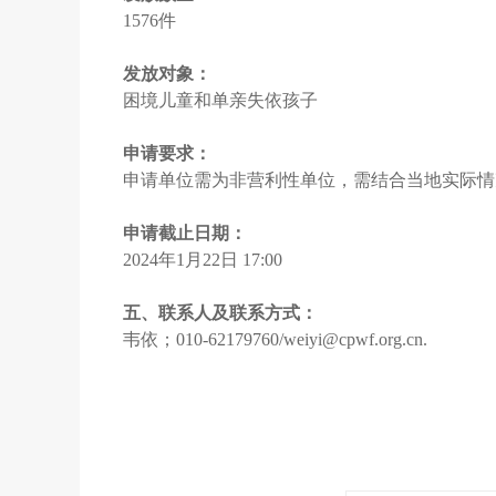
1576
件
发放对象：
困境儿童和单亲失依孩子
申请要求：
申请单位需为非营利性单位，需结合当地实际情
申请截止日期：
2024
年
1
月
22
日
17:00
五、联系人及联系方式：
韦依；
010-62179760/weiyi@cpwf.org.cn.