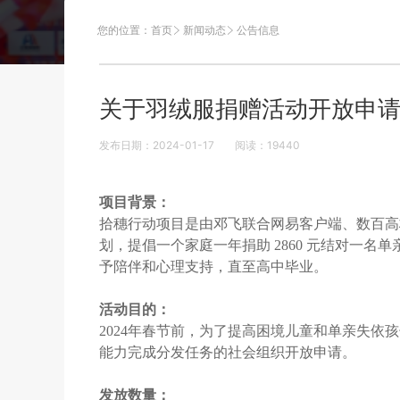
您的位置：
首页
新闻动态
公告信息
关于羽绒服捐赠活动开放申
发布日期：2024-01-17
阅读：
19440
项目背景：
拾穗行动项目是由邓飞联合网易客户端、数百高
划，提倡一个家庭一年捐助
2860
元结对一名单
予陪伴和心理支持，直至高中毕业。
活动目的：
2024年
春节前，为了提高困境儿童和单亲失依孩
能力完成分发任务的社会组织开放申请。
发放数量：