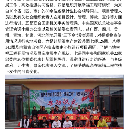
展工作，高效推进共同富裕。四是组织开展幸福工程培训班，为来
自16个省（区、市）的80余位各级计生协会领导同志、项目管理人
员以及有关社会组织负责人在项目设计、管理、筹款、宣传等方面
进行培训。五是联合国家机关事务管理局、中央国家机关社会事务
管理协调小组办公室以及相关部委负责同志，赴广西、四川、贵
州、青海、甘肃、河北等地开展“三下乡”活动调研，对捐赠物资使
用情况进行实地考察。六是赴新疆生产建设兵团七师126团、八师
143团及内蒙古自治区赤峰市喀喇沁旗进行项目调研，了解当地幸
福工程开展情况及母亲发展生产现状。七是同中央和国家机关22家
部委的26位捐赠代表赴新疆柯坪县、温宿县进行走访座谈，与各级
政府、计生协、母亲代表深入交流，了解受助母亲在幸福工程帮扶
下发生的可喜变化。