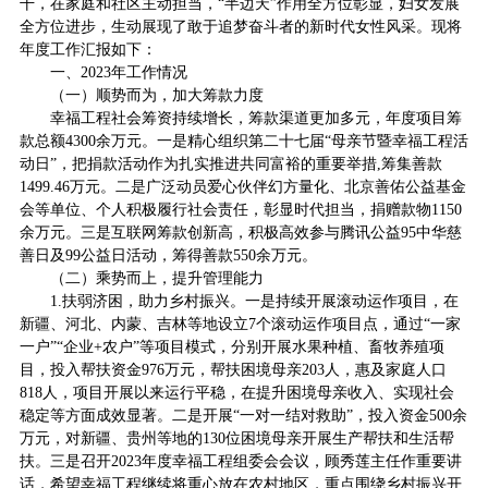
干，在家庭和社区主动担当，“半边天”作用全方位彰显，妇女发展
全方位进步，生动展现了敢于追梦奋斗者的新时代女性风采。现将
年度工作汇报如下：
一、2023年工作情况
（一）顺势而为，加大筹款力度
幸福工程社会筹资持续增长，筹款渠道更加多元，年度项目筹
款总额4300余万元。一是精心组织第二十七届“母亲节暨幸福工程活
动日”，把捐款活动作为扎实推进共同富裕的重要举措,筹集善款
1499.46万元。二是广泛动员爱心伙伴幻方量化、北京善佑公益基金
会等单位、个人积极履行社会责任，彰显时代担当，捐赠款物1150
余万元。三是互联网筹款创新高，积极高效参与腾讯公益95中华慈
善日及99公益日活动，筹得善款550余万元。
（二）乘势而上，提升管理能力
1.扶弱济困，助力乡村振兴。一是持续开展滚动运作项目，在
新疆、河北、内蒙、吉林等地设立7个滚动运作项目点，通过“一家
一户”“企业+农户”等项目模式，分别开展水果种植、畜牧养殖项
目，投入帮扶资金976万元，帮扶困境母亲203人，惠及家庭人口
818人，项目开展以来运行平稳，在提升困境母亲收入、实现社会
稳定等方面成效显著。二是开展“一对一结对救助”，投入资金500余
万元，对新疆、贵州等地的130位困境母亲开展生产帮扶和生活帮
扶。三是召开2023年度幸福工程组委会会议，顾秀莲主任作重要讲
话，希望幸福工程继续将重心放在农村地区，重点围绕乡村振兴开