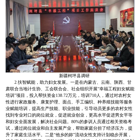
新疆柯坪县调研
2.扶智赋能，助力妇女发展。一是在内蒙古、云南、陕西、甘
肃联合当地计生协、工会联合会、社会组织开展“幸福工程妇女赋能
培训”项目，投入帮扶资金138.72万元，培训710人，通过对农村女
性进行家政服务、康复护理、面点、手工编织、种养殖技能等服务
业赋能培训，提高生产技能、职业技能，引导动员更多的农村女性
找到专业对口的岗位就业，促进就业创业，更高水平促进男女平等
和妇女全面发展，解决社会问题。80%的参训人员通过相关资格考
试，通过岗位就业和自主发展产业，帮助家庭分担了经济压力，提
升了家庭生活水平。二是“他乡的妳”流动女性支持计划稳步开展，