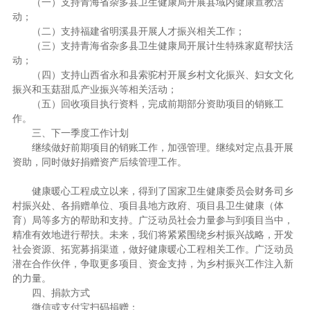
（一）支持青海省杂多县卫生健康局开展县域内健康宣教活
动；
（二）支持福建省明溪县开展人才振兴相关工作；
（三）支持青海省杂多县卫生健康局开展计生特殊家庭帮扶活
动；
（四）支持山西省永和县索驼村开展乡村文化振兴、妇女文化
振兴和玉菇甜瓜产业振兴等相关活动；
（五）回收项目执行资料，完成前期部分资助项目的销账工
作。
三、下一季度工作计划
继续做好前期项目的销账工作，加强管理。继续对定点县开展
资助，同时做好捐赠资产后续管理工作。
健康暖心工程成立以来，得到了国家卫生健康委员会财务司乡
村振兴处、各捐赠单位、项目县地方政府、项目县卫生健康（体
育）局等多方的帮助和支持。广泛动员社会力量参与到项目当中，
精准有效地进行帮扶。未来，我们将紧紧围绕乡村振兴战略，开发
社会资源、拓宽募捐渠道，做好健康暖心工程相关工作。广泛动员
潜在合作伙伴，争取更多项目、资金支持，为乡村振兴工作注入新
的力量。
四、捐款方式
微信或支付宝扫码捐赠：