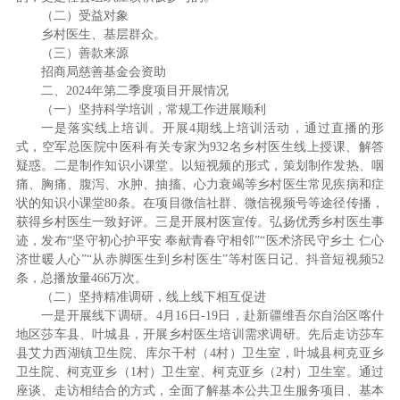
（二）受益对象
乡村医生、基层群众。
（三）善款来源
招商局慈善基金会资助
二、2024年第二季度项目开展情况
（一）坚持科学培训，常规工作进展顺利
一是落实线上培训。开展4期线上培训活动，通过直播的形
式，空军总医院中医科有关专家为932名乡村医生线上授课、解答
疑惑。二是制作知识小课堂。以短视频的形式，策划制作发热、咽
痛、胸痛、腹泻、水肿、抽搐、心力衰竭等乡村医生常见疾病和症
状的知识小课堂80条。在项目微信社群、微信视频号等途径传播，
获得乡村医生一致好评。三是开展村医宣传。弘扬优秀乡村医生事
迹，发布“坚守初心护平安 奉献青春守相邻”“医术济民守乡土 仁心
济世暖人心”“从赤脚医生到乡村医生”等村医日记、抖音短视频52
条，总播放量466万次。
（二）坚持精准调研，线上线下相互促进
一是开展线下调研。4月16日-19日，赴新疆维吾尔自治区喀什
地区莎车县、叶城县，开展乡村医生培训需求调研。先后走访莎车
县艾力西湖镇卫生院、库尔干村（4村）卫生室，叶城县柯克亚乡
卫生院、柯克亚乡（1村）卫生室、柯克亚乡（2村）卫生室。通过
座谈、走访相结合的方式，全面了解基本公共卫生服务项目、基本