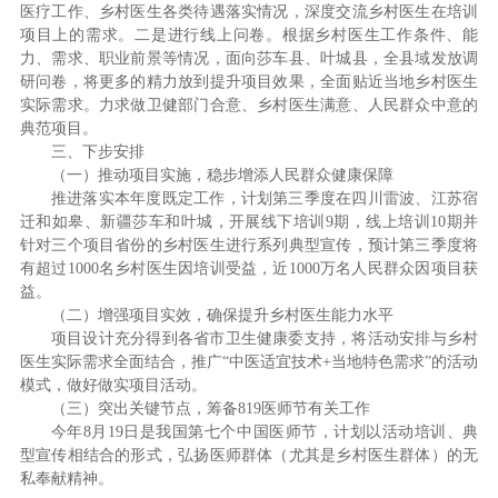
医疗工作、乡村医生各类待遇落实情况，深度交流乡村医生在培训
项目上的需求。二是进行线上问卷。根据乡村医生工作条件、能
力、需求、职业前景等情况，面向莎车县、叶城县，全县域发放调
研问卷，将更多的精力放到提升项目效果，全面贴近当地乡村医生
实际需求。力求做卫健部门合意、乡村医生满意、人民群众中意的
典范项目。
三、下步安排
（一）推动项目实施，稳步增添人民群众健康保障
推进落实本年度既定工作，计划第三季度在四川雷波、江苏宿
迁和如皋、新疆莎车和叶城，开展线下培训9期，线上培训10期并
针对三个项目省份的乡村医生进行系列典型宣传，预计第三季度将
有超过1000名乡村医生因培训受益，近1000万名人民群众因项目获
益。
（二）增强项目实效，确保提升乡村医生能力水平
项目设计充分得到各省市卫生健康委支持，将活动安排与乡村
医生实际需求全面结合，推广“中医适宜技术+当地特色需求”的活动
模式，做好做实项目活动。
（三）突出关键节点，筹备819医师节有关工作
今年8月19日是我国第七个中国医师节，计划以活动培训、典
型宣传相结合的形式，弘扬医师群体（尤其是乡村医生群体）的无
私奉献精神。