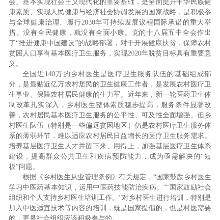
会、基本实现社会主义现代化的重要基础，是全面提升中华民族健
康素质、实现人民健康与经济社会协调发展的国家战略，是积极参
与全球健康治理、履行2030年可持续发展议程国际承诺的重大举
措。没有全民健康，就没有全面小康。党的十八届五中全会作出
了“推进健康中国建设”的战略部署，对于开展健康扶贫，保障农村
贫困人口享有基本医疗卫生服务，实现2020年脱贫目标具有重要意
义。
全国近140万的乡村医生是医疗卫生服务队伍的基础组成部
分，是最贴近亿万农村居民的卫生健康工作者，是发展农村医疗卫
生事业、保障农村居民健康的生力军。近年来，新一轮医药卫生体
制改革扎实深入，乡村医生整体素质稳步提高，服务条件显著改
善，农村居民基本医疗卫生服务的公平性、可及性全面增强。但乡
村医生队伍（特别是一些偏远贫困地区）仍是农村医疗卫生服务体
系的薄弱环节，难以适应农村居民日益增长的医疗卫生服务需求。
培养基层医疗卫生人才并留下来、用得上，加强基层医疗卫生体系
建设，提高群众公共卫生和疾病预防能力，成为亟需解决的“短
板”问题。
根据《乡村医生从业管理条例》有关规定，“国家鼓励乡村医生
学习中医药基本知识，运用中医药技能防治疾病。”“国家鼓励社会
组织和个人支持乡村医生培训工作。”对乡村医生进行培训，特别是
加入中医适宜技术等内容的培训，既是国家提倡的，也是村医需要
的，更是社会组织应该积极参与的。