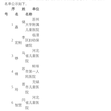
名单公示如下。
序
姓
单位
号
名
名称
苏州
储
1
大学附属
矗
儿童医院
临潼
李
2
区妇幼保
宏刚
健院
河北
马
3
省儿童医
铮
院
蚌埠
苏
4
市第一人
锋
民医院
无锡
胥
5
市儿童医
玲
院
河北
闫
6
省儿童医
智慧
院