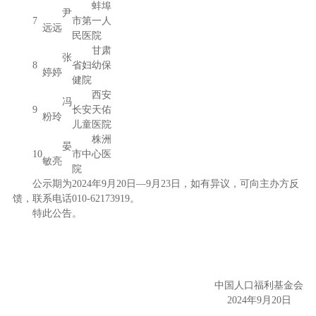
蚌埠
尹
7
市第一人
远远
民医院
甘肃
张
8
省妇幼保
婷婷
健院
西安
冯
9
长安天佑
粉玲
儿童医院
株洲
晏
10
市中心医
敏亮
院
公示期为2024年9月20日—9月23日，如有异议，可向主办方反
馈，联系电话010-62173919。
特此公告。
中国人口福利基金会
2024年9月20日