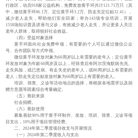
行政区，动员918家公益机构，免费发放黄手环共计121.71万只（其
中，微信黄手环86.1万、定位黄手环3.2万、防走失定位贴32.41），
减少老人走失，帮助他们安全回家；举办143场专业培训，开展
1558场知识普及讲座与义诊，有效减少老人走失，并让更多人关注
老年人群体，取得较好社会效益。
（四）受益对象选择
黄手环面向社会免费申领，有需要的个人可以通过微信公众
号、合作团队等方式申领。
微信黄手环发放对象为60周岁以上有需要的老年人；定位黄手
环发放对象为年龄60周岁及以上，经筛查后有阿尔茨海默病先兆、
走失风险，或已患病、有走失史的老年人，或80周岁以上有需要的
老人；防走失定位贴发放对象为60周岁以上有需要的老人。
培训、筛查、义诊等活动地点的选择，将根据各地需求以及捐
赠方意愿等因素综合考量确定。
（五）善款来源
社会捐赠。
（六）善款使用
募集善款90%用于黄手环制作、发放、培训、筛查、义诊等项
目支出，10%用于项目管理经费。
二、2024年第二季度项目收支与开展情况
（一）2024年第二季度收入与支出