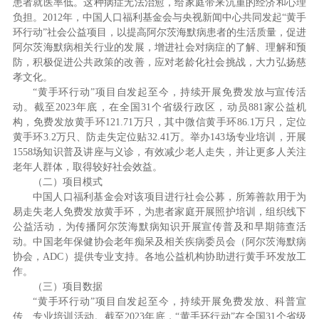
患者就医率低。这种病症无法治愈，给家庭带来沉重的经济和心理
负担。2012年，中国人口福利基金会与央视新闻中心共同发起“黄手
环行动”社会公益项目，以提高阿尔茨海默病患者的生活质量，促进
阿尔茨海默病相关行业的发展，增进社会对病症的了解、理解和预
防，积极促进公共政策的改善，应对老龄化社会挑战，大力弘扬慈
孝文化。
“黄手环行动”项目自发起至今，持续开展免费发放与宣传活
动。截至2023年底，在全国31个省级行政区，动员881家公益机
构，免费发放黄手环121.71万只，其中微信黄手环86.1万只，定位
黄手环3.2万只、防走失定位贴32.41万。举办143场专业培训，开展
1558场知识普及讲座与义诊，有效减少老人走失，并让更多人关注
老年人群体，取得较好社会效益。
（二）项目模式
中国人口福利基金会对该项目进行社会公募，所筹善款用于为
易走失老人免费发放黄手环，为患者家庭开展照护培训，组织线下
公益活动，为传播阿尔茨海默病知识开展宣传普及和早期筛查活
动。中国老年保健协会老年痴呆及相关疾病委员会（阿尔茨海默病
协会，ADC）提供专业支持。各地公益机构协助进行黄手环发放工
作。
（三）项目数据
“黄手环行动”项目自发起至今，持续开展免费发放、科普宣
传、专业培训活动。截至2023年底，“黄手环行动”在全国31个省级