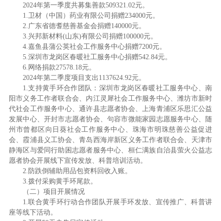
2024年第一季度共募集善款509321.02元。
1.卫材（中国）药业有限公司捐赠234000元。
2.广东省德耆慈善基金会捐赠140000元。
3.兴邦新材料(山东)有限公司捐赠100000元。
4.嘉鱼县蒲公英社会工作服务中心捐赠7200元。
5.深圳市龙岗区春暖社工服务中心捐赠542.84元。
6.网络捐款27578.18元。
2024年第二季度项目支出1137624.92元。
1.支持黄手环合作团队：深圳市龙岗区春暖社工服务中心、南
阳市义务工作者联合会、内江灵犀社会工作服务中心、潍坊市新时
代社会工作服务中心、通许县志愿者协会、上海青浦区乐思汇公益
发展中心、开封市志愿者协会、句容市微能家园志愿服务中心、随
州市曾都区向日葵社会工作服务中心、珠海市明珠慈善公益促进
会、霞浦县义工协会、青岛西海岸新区义务工作者联合会、天津市
静海区与爱同行助困志愿者服务中心、桓仁满族自治县萤火公益志
愿者协会开展线下宣传发放、科普培训活动。
2.防跌倒辅助用品包资料回收入账。
3.拨付采购黄手环尾款。
（二）项目开展情况
1.联合黄手环行动合作团队开展手环发放、宣传推广、科普讲
座等线下活动。