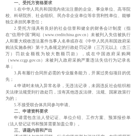
一、受托方资格要求
1.在中华人民共和国境内依法注册的企业、事业单位、高等院
校、科研院所、社会组织、民办非企业单位等非营利性单位、能够
独立承担民事责任；
2.受托方须具有良好的社会信誉和健全的财务会计制度（指
在“信用中国”网站（www.creditchina.gov.cn）未被列入失信被执行
人和重大税收违法案件当事人名单或存在《中华人民共和国政府采
购法实施条例》第十九条规定的行政处罚记录（三万元以上（含三
万）罚款金额视为较大数额罚款），或在中国政府采购网
（www.ccgp.gov.cn）未被列入政府采购严重违法失信行为记录名
单；
3.具有履行合同所必需的专业服务能力，开展过类似项目的优
先；
4.申请时未纳入异常名录，无违法记录，未因违反社会组织相
关法律法规受到行政处罚，没有其他违反法律、法规、国家政策行
为的；
5.不接受联合体共同参与申请。
二、申请资料要求
申请需包含法人登记证、单位介绍、工作方案、预算报价单
（法人登记证书和预算需要加盖公章）。
三、课题内容和产出