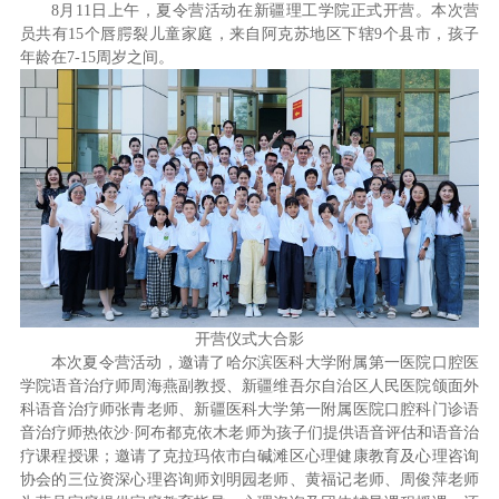
8月11日上午，夏令营活动在新疆理工学院正式开营。本次营
员共有15个唇腭裂儿童家庭，来自阿克苏地区下辖9个县市，孩子
年龄在7-15周岁之间。
开营仪式大合影
本次夏令营活动，邀请了哈尔滨医科大学附属第一医院口腔医
学院语音治疗师周海燕副教授、新疆维吾尔自治区人民医院颌面外
科语音治疗师张青老师、新疆医科大学第一附属医院口腔科门诊语
音治疗师热依沙·阿布都克依木老师为孩子们提供语音评估和语音治
疗课程授课；邀请了克拉玛依市白碱滩区心理健康教育及心理咨询
协会的三位资深心理咨询师刘明园老师、黄福记老师、周俊萍老师