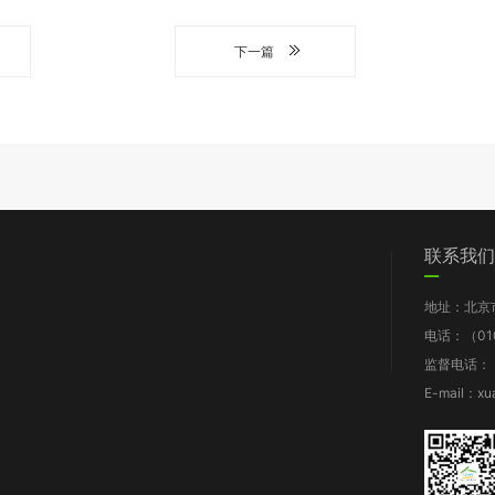
下一篇
们
党群工作
信息披露
我要求助
联系我们
图片新闻
工作报告
地址：北京
支部动态
财务报告
电话：（010
群团风采
年检报告
监督电话：（0
理论知识
项目披露
E-mail：xu
规章制度