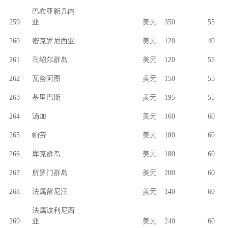
巴布亚新几内
259
亚
美元
350
55
260
密克罗尼西亚
美元
120
40
261
马绍尔群岛
美元
120
55
262
瓦努阿图
美元
150
55
263
基里巴斯
美元
195
55
264
汤加
美元
160
60
265
帕劳
美元
180
60
266
库克群岛
美元
180
60
267
所罗门群岛
美元
200
60
268
法属留尼汪
美元
140
60
法属波利尼西
269
亚
美元
240
60