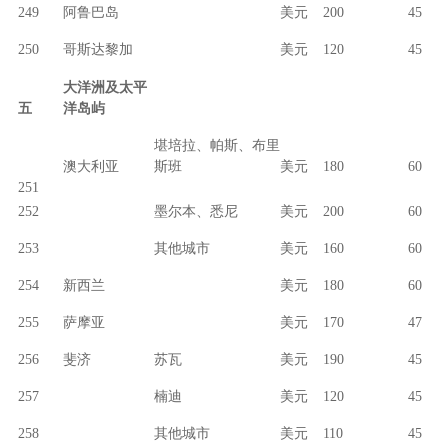
249
阿鲁巴岛
美元
200
45
250
哥斯达黎加
美元
120
45
大洋洲及太平
五
洋岛屿
堪培拉、帕斯、布里
澳大利亚
斯班
美元
180
60
251
252
墨尔本、悉尼
美元
200
60
253
其他城市
美元
160
60
254
新西兰
美元
180
60
255
萨摩亚
美元
170
47
256
斐济
苏瓦
美元
190
45
257
楠迪
美元
120
45
258
其他城市
美元
110
45