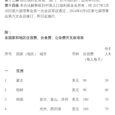
第十三条
因公临时赴香港、澳门、台湾地区的，适用本办法。
第十四条
本办法解释权归中国人口福利基金会所有，经 2017年2月
20日第六届理事会第一次会议审议通过，2024年6月6日第七届理事
会第六次会议修订，即日起施行。
附：
各国家和地区住宿费、伙食费、公杂费开支标准表
伙食
序号
国家（地区）
城市
币种
住宿费
人每
（每人每天）
一
亚洲
1
蒙古
美元
90
50
2
朝鲜
美元
90
40
3
韩国
首尔、釜山、济州
美元
180
70
4
光州、西归浦
美元
160
70