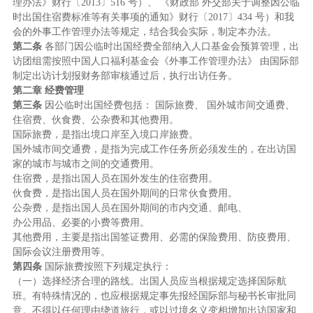
理办法》财行〔2013〕516 号）、 《财政部 外交部关于调整因公临
时出国住宿费标准等有关事项的通知》财行〔2017〕434 号）和我
会的外事工作管理办法等规定，结合我会实际，制定本办法。
第二条
各部门因公临时出国经费全部纳入人口基金会预算管理，出
访团组需按照中国人口福利基金会《外事工作管理办法》 由国际部
制定出访计划报财务部审核通过后，执行出访任务。
第二章 经费管理
第三条
因公临时出国经费包括： 国际旅费、 国外城市间交通费、
住宿费、伙食费、公杂费和其他费用。
国际旅费，是指出境口岸至入境口岸旅费。
国外城市间交通费，是指为完成工作任务所必须发生的，在出访国
家的城市与城市之间的交通费用。
住宿费，是指出国人员在国外发生的住宿费用。
伙食费，是指出国人员在国外期间的日常伙食费用。
公杂费，是指出国人员在国外期间的市内交通、邮电、
办公用品、必要的小费等费用。
其他费用，主要是指出国签证费用、必需的保险费用、防疫费用、
国际会议注册费用等。
第四条
国际旅费按照下列规定执行：
（一）选择经济合理的路线。出国人员应当根据规定选择国际航
班。有特殊情况的，也应根据规定事先报经国际部与秘书长审批同
意。不得以任何理由绕道旅行，或以过境名义变相增加出访国家和