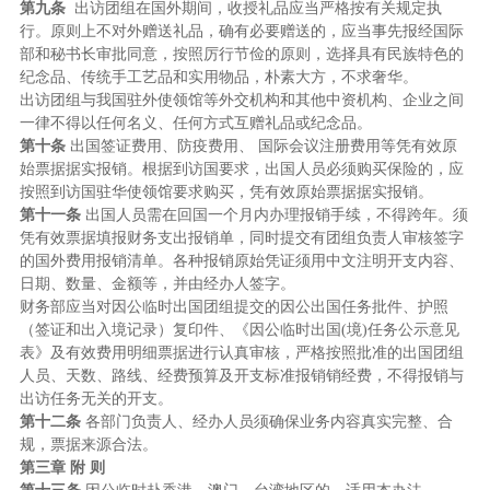
第九条
出访团组在国外期间，收授礼品应当严格按有关规定执
行。原则上不对外赠送礼品，确有必要赠送的，应当事先报经国际
部和秘书长审批同意，按照厉行节俭的原则，选择具有民族特色的
纪念品、传统手工艺品和实用物品，朴素大方，不求奢华。
出访团组与我国驻外使领馆等外交机构和其他中资机构、企业之间
一律不得以任何名义、任何方式互赠礼品或纪念品。
第十条
出国签证费用、防疫费用、 国际会议注册费用等凭有效原
始票据据实报销。根据到访国要求，出国人员必须购买保险的，应
按照到访国驻华使领馆要求购买，凭有效原始票据据实报销。
第十一条
出国人员需在回国一个月内办理报销手续，不得跨年。须
凭有效票据填报财务支出报销单，同时提交有团组负责人审核签字
的国外费用报销清单。各种报销原始凭证须用中文注明开支内容、
日期、数量、金额等，并由经办人签字。
财务部应当对因公临时出国团组提交的因公出国任务批件、护照
（签证和出入境记录）复印件、《因公临时出国(境)任务公示意见
表》及有效费用明细票据进行认真审核，严格按照批准的出国团组
人员、天数、路线、经费预算及开支标准报销销经费，不得报销与
出访任务无关的开支。
第十二条
各部门负责人、经办人员须确保业务内容真实完整、合
规，票据来源合法。
第三章 附 则