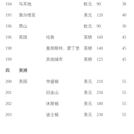
194
马耳他
欧元
90
38
195
塞尔维亚
美元
120
40
196
黑山
欧元
90
30
196
英国
伦敦
英镑
160
45
198
曼彻斯特、爱丁堡
英镑
140
45
199
其他城市
英镑
125
45
四
美洲
200
美国
华盛顿
美元
210
55
201
旧金山
美元
250
55
202
休斯顿
美元
180
55
203
波士顿
美元
230
55