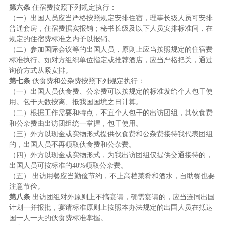
第六条
住宿费按照下列规定执行：
（一）出国人员应当严格按照规定安排住宿，理事长级人员可安排
普通套房，住宿费据实报销；秘书长级及以下人员安排标准间，在
规定的住宿费标准之内予以报销。
（二）参加国际会议等的出国人员，原则上应当按照规定的住宿费
标准执行。如对方组织单位指定或推荐酒店，应当严格把关，通过
询价方式从紧安排。
第七条
伙食费和公杂费按照下列规定执行：
（一）出国人员伙食费、公杂费可以按规定的标准发给个人包干使
用。包干天数按离、抵我国国境之日计算。
（二）根据工作需要和特点，不宜个人包干的出访团组，其伙食费
和公杂费由出访团组统一掌握，包干使用。
（三）外方以现金或实物形式提供伙食费和公杂费接待我代表团组
的，出国人员不再领取伙食费和公杂费。
（四）外方以现金或实物形式，为我出访团组仅提供交通接待的，
出国人员可按标准的40%领取公杂费。
（五） 出访用餐应当勤俭节约，不上高档菜肴和酒水，自助餐也要
注意节俭。
第八条
出访团组对外原则上不搞宴请，确需宴请的，应当连同出国
计划一并报批，宴请标准原则上按照本办法规定的出国人员在抵达
国一人一天的伙食费标准掌握。