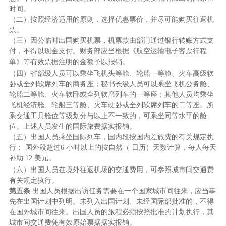
时间。
（二）按照经济适用的原则，选择优惠票价，并尽可能购买往返机
票。
（三）因公临时出国购买机票，机票款由部门通过银行转账方式支
付，不得以现金支付。财务部应当根据《航空运输电子客票行程
单》等有效票据注明的金额予以报销。
（四）省部级人员可以乘坐飞机头等舱、轮船一等舱、火车高级软
卧或全列软席列车的商务座；秘书长级人员可以乘坐飞机公务舱、
轮船二等舱、火车软卧或全列软席列车的一等座；其他人员均乘坐
飞机经济舱、轮船三等舱、火车硬卧或全列软席列车的二等座。所
乘交通工具舱位等级划分与以上不一致的，可乘坐同等水平的舱
位。上述人员发生的国际旅费据实报销。
（五）出国人员乘坐国际列车，国内段按国内差旅费的有关规定执
行； 国外段超过6 小时以上的按自然（ 日历）天数计算，每人每天
补助 12 美元。
（六）出国人员在境外往返机场的交通费用，可参照城市间交通费
有关规定执行。
第五条
出国人员根据出访任务需要在一个国家城市间往来，应当事
先在出国计划中列明。未列入出国计划、未经国际部批准的，不得
在国外城市间往来。出国人员的旅程必须按照批准的计划执行，其
城市间交通费凭有效原始票据据实报销。