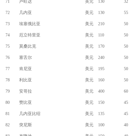
71
卢旺达
美元
130
32
72
几内亚
美元
130
55
73
埃塞俄比亚
美元
210
50
74
厄立特里亚
美元
110
50
75
莫桑比克
美元
170
50
76
塞舌尔
美元
240
50
77
肯尼亚
美元
195
50
78
利比亚
美元
160
50
79
安哥拉
美元
400
60
80
赞比亚
美元
150
45
81
几内亚比绍
美元
135
45
82
突尼斯
美元
100
40