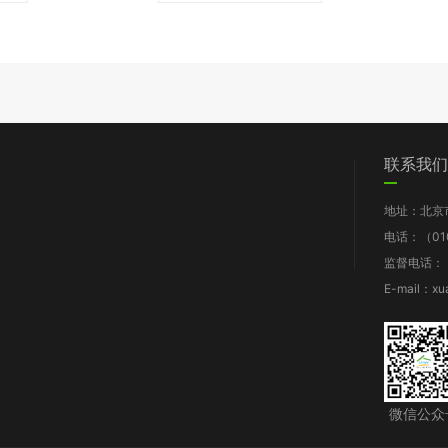
们
党群工作
信息披露
我要求助
联系我们
图片新闻
工作报告
地址：北京
支部动态
财务报告
电话：（010
群团风采
年检报告
监督电话：（0
理论知识
项目披露
E-mail：xu
规章制度
微信公众