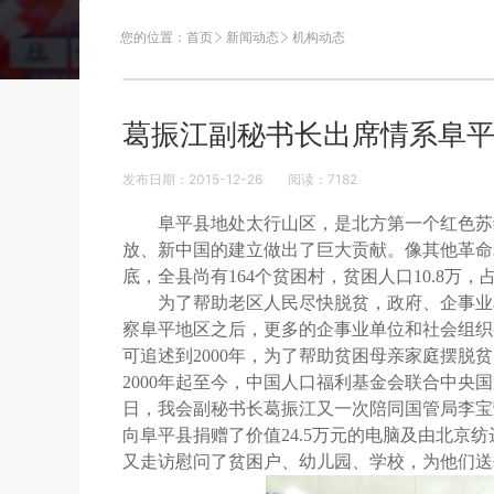
您的位置：
首页
新闻动态
机构动态
葛振江副秘书长出席情系阜
发布日期：2015-12-26
阅读：
7182
阜平县地处太行山区，是北方第一个红色苏
放、新中国的建立做出了巨大贡献。像其他革命
底，全县尚有164个贫困村，贫困人口10.8万，
为了帮助老区人民尽快脱贫，政府、企事业
察阜平地区之后，更多的企事业单位和社会组织
可追述到2000年，为了帮助贫困母亲家庭摆
2000年起至今，中国人口福利基金会联合中央国
日，我会副秘书长葛振江又一次陪同国管局李宝
向阜平县捐赠了价值24.5万元的电脑及由北
又走访慰问了贫困户、幼儿园、学校，为他们送