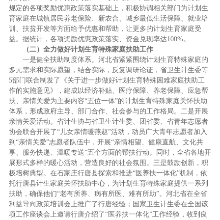
规定的各项奖励优惠政策落实基础上，积极协调相关部门为计划生
育家庭在城镇居民养老保险、新农合、城乡最低生活保障、就业培
训、扶贫开发等方面给予优惠和帮助，让更多的计划生育家庭受
益。据统计，各项奖励优惠政策落实、资金兑现率达100%。
（二）全力做好计划生育特殊家庭扶助工作
一是健全扶助制度体系。河北省紧紧围绕计划生育特殊家庭的
多元需求和实际愿望，结合实际，反复调研论证，省卫生计生委等
5部门联合制发了《关于进一步做好计划生育特殊困难家庭扶助工
作的实施意见》，建成以经济补贴、医疗保障、养老保障、应急帮
扶、亲情关爱为主要内容“五位一体”的计划生育特殊家庭关怀扶助
体系，形成政府主导、部门合作、社会参与的工作格局。二是开展
亲情关爱活动。省计生协与省卫生计生委、团省委、省青年志愿者
协会联合开展了“儿女亲情暖燕赵”活动，动员广大青年志愿者加入
到“亲情关爱”志愿者队伍中，开展“亲情相望、健康直航、文化共
享、服务快递、温暖专送”五个方面的帮扶行动。同时，全省各地开
展形式多样的暖心活动，营造良好的社会氛围。三是鼓励创新，积
极培树典型。在石家庄行唐县探索和推进“医养扶一体化”机制，依
托行唐县计生家庭关怀扶助中心，为计划生育特殊家庭提供一系列
扶助，确保他们“老有所养、病有所医、难有所助”。河北省在全省
利益导向政策培训会上推广了行唐经验；国家卫生计生委在全国该
项工作座谈会上邀请行唐介绍了“医养扶一体化”工作经验，收到良