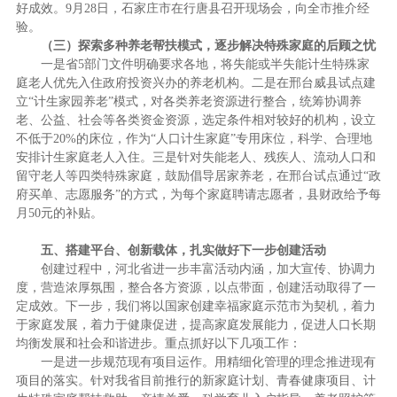
好成效。9月28日，石家庄市在行唐县召开现场会，向全市推介经
验。
（三）探索多种养老帮扶模式，逐步解决特殊家庭的后顾之忧
一是省5部门文件明确要求各地，将失能或半失能计生特殊家
庭老人优先入住政府投资兴办的养老机构。二是在邢台威县试点建
立“计生家园养老”模式，对各类养老资源进行整合，统筹协调养
老、公益、社会等各类资金资源，选定条件相对较好的机构，设立
不低于20%的床位，作为“人口计生家庭”专用床位，科学、合理地
安排计生家庭老人入住。三是针对失能老人、残疾人、流动人口和
留守老人等四类特殊家庭，鼓励倡导居家养老，在邢台试点通过“政
府买单、志愿服务”的方式，为每个家庭聘请志愿者，县财政给予每
月50元的补贴。
五、搭建平台、创新载体，扎实做好下一步创建活动
创建过程中，河北省进一步丰富活动内涵，加大宣传、协调力
度，营造浓厚氛围，整合各方资源，以点带面，创建活动取得了一
定成效。下一步，我们将以国家创建幸福家庭示范市为契机，着力
于家庭发展，着力于健康促进，提高家庭发展能力，促进人口长期
均衡发展和社会和谐进步。重点抓好以下几项工作：
一是进一步规范现有项目运作。用精细化管理的理念推进现有
项目的落实。针对我省目前推行的新家庭计划、青春健康项目、计