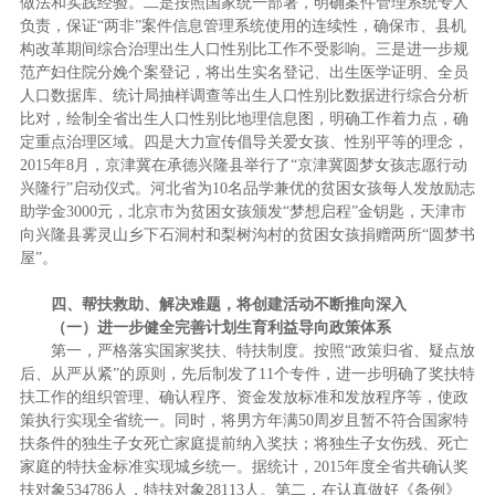
做法和实践经验。二是按照国家统一部署，明确案件管理系统专人
负责，保证“两非”案件信息管理系统使用的连续性，确保市、县机
构改革期间综合治理出生人口性别比工作不受影响。三是进一步规
范产妇住院分娩个案登记，将出生实名登记、出生医学证明、全员
人口数据库、统计局抽样调查等出生人口性别比数据进行综合分析
比对，绘制全省出生人口性别比地理信息图，明确工作着力点，确
定重点治理区域。四是大力宣传倡导关爱女孩、性别平等的理念，
2015年8月，京津冀在承德兴隆县举行了“京津冀圆梦女孩志愿行动
兴隆行”启动仪式。河北省为10名品学兼优的贫困女孩每人发放励志
助学金3000元，北京市为贫困女孩颁发“梦想启程”金钥匙，天津市
向兴隆县雾灵山乡下石洞村和梨树沟村的贫困女孩捐赠两所“圆梦书
屋”。
四、帮扶救助、解决难题，将创建活动不断推向深入
（一）进一步健全完善计划生育利益导向政策体系
第一，严格落实国家奖扶、特扶制度。按照“政策归省、疑点放
后、从严从紧”的原则，先后制发了11个专件，进一步明确了奖扶特
扶工作的组织管理、确认程序、资金发放标准和发放程序等，使政
策执行实现全省统一。同时，将男方年满50周岁且暂不符合国家特
扶条件的独生子女死亡家庭提前纳入奖扶；将独生子女伤残、死亡
家庭的特扶金标准实现城乡统一。据统计，2015年度全省共确认奖
扶对象534786人，特扶对象28113人。第二，在认真做好《条例》