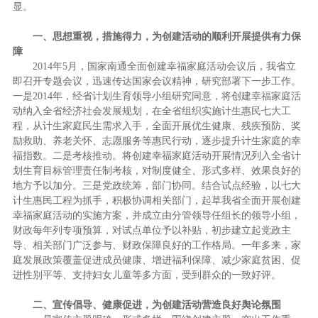
显。
一、思想重视，措施得力，为创建活动的顺利开展提供有力保
障
2014年5月，国家南通全面创建幸福家庭活动会议后，我省立
即召开专题会议，迅速传达国家会议精神，研究部署下一步工作。
一是2014年，经省计划生育领导小组研究同意，将创建幸福家庭活
动纳入全省经济社会发展规划，在全省组织实施计生惠民七大工
程，从计生家庭民生需求入手，全面开展优生健康、残疾预防、奖
励救助、养老关怀、志愿服务等惠民行动，逐步提升计生家庭的幸
福指数。二是考核推动。将创建幸福家庭活动开展情况列入全省计
划生育目标管理责任制考核，对制度健全、形式多样、效果良好的
地方予以加分。三是党政统筹，部门协同。结合试点经验，以七大
计生惠民工程为抓手，积极协调相关部门，起草我省全面开展创建
幸福家庭活动的实施方案，并成立由分管领导任组长的领导小组，
财政每年列专项预算，对试点单位予以补贴，初步建立起党政主
导、相关部门广泛参与、财政保障良好的工作格局。一年多来，家
庭发展政策覆盖促进成员健康、增进福利保障、减少家庭贫困、促
进性别平等、支持妇女儿童等多方面，受到群众的一致好评。
二、宣传倡导、健康促进，为创建活动营造良好舆论氛围