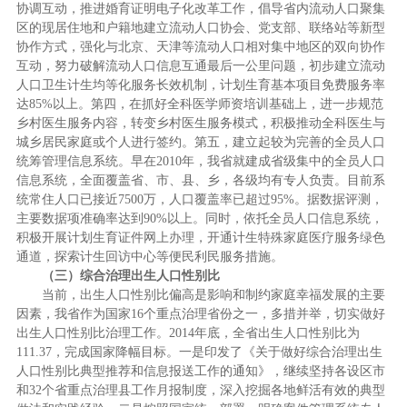
协调互动，推进婚育证明电子化改革工作，倡导省内流动人口聚集
区的现居住地和户籍地建立流动人口协会、党支部、联络站等新型
协作方式，强化与北京、天津等流动人口相对集中地区的双向协作
互动，努力破解流动人口信息互通最后一公里问题，初步建立流动
人口卫生计生均等化服务长效机制，计划生育基本项目免费服务率
达85%以上。第四，在抓好全科医学师资培训基础上，进一步规范
乡村医生服务内容，转变乡村医生服务模式，积极推动全科医生与
城乡居民家庭或个人进行签约。第五，建立起较为完善的全员人口
统筹管理信息系统。早在2010年，我省就建成省级集中的全员人口
信息系统，全面覆盖省、市、县、乡，各级均有专人负责。目前系
统常住人口已接近7500万，人口覆盖率已超过95%。据数据评测，
主要数据项准确率达到90%以上。同时，依托全员人口信息系统，
积极开展计划生育证件网上办理，开通计生特殊家庭医疗服务绿色
通道，探索计生回访中心等便民利民服务措施。
（三）综合治理出生人口性别比
当前，出生人口性别比偏高是影响和制约家庭幸福发展的主要
因素，我省作为国家16个重点治理省份之一，多措并举，切实做好
出生人口性别比治理工作。2014年底，全省出生人口性别比为
111.37，完成国家降幅目标。一是印发了《关于做好综合治理出生
人口性别比典型推荐和信息报送工作的通知》，继续坚持各设区市
和32个省重点治理县工作月报制度，深入挖掘各地鲜活有效的典型