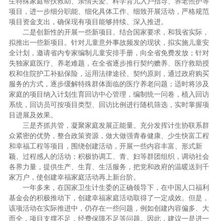
生特殊家庭帮扶救助、亲情关爱、科学育儿入户指导、养老照护等
项目，进一步细分职能、细化具体工作、细致开展活动，严格规范
项目资金支出，确保现有项目能够持续、深入推进。
二是创新性的开展一些新项目。结合国家要求，和我省实际，
拟推出一些新项目。针对儿童意外事故频发的现状，拟实施儿童安
全计划，邀请省内专家编制儿童安排手册，向全省免费发放；针对
失独家庭医疗、养老难题，在全省逐步推行契约赡养、医疗救助授
权和住院护工补贴保险，运用法律途径、契约原则，通过政府购买
服务的方式，逐步缓解特殊群体面临的医疗养老问题；适时将涉及
家庭的项目纳入计划生育回访中心管理，编制统一问卷，植入回访
系统，回访员可按项目类型、回访比例进行随机筛选，实时掌握项
目进展及效果。
三是齐抓共管，凝聚家庭发展正能量。充分发挥计生协联系群
众紧密的优势，整合政策资源，做大做强青春健康、少生快富工程
和幸福工程等项目，围绕创建活动，开展一些内容丰富、形式新
颖、过程感人的活动；积极协调工、青、妇等群团组织，调动社会
各界力量，提供生产、生育、生活服务，把党和政府的温暖送到千
家万户，使创建幸福家庭活动再上新台阶。
一年多来，在国家卫生计生委的正确领导下，在中国人口福利
基金会的积极推动下，创建幸福家庭活动取得了一定成效。但是，
该项活动在实际推进中，仍存在一些问题，例如创建内容偏多、大
而全，项目支撑不足，经费保障不足等问题。因此，建议一是进一