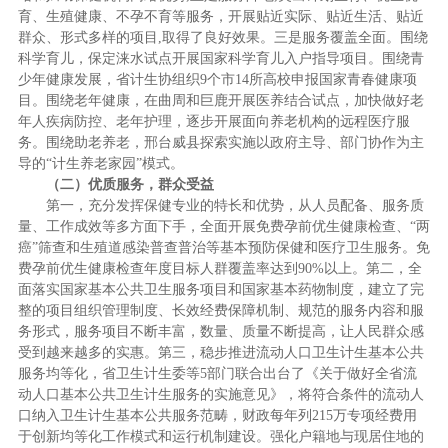
育、生殖健康、不孕不育等服务，开展贴近实际、贴近生活、贴近
群众、形式多样的项目,取得了良好效果。三是服务覆盖全面。围绕
科学育儿，保定涞水试点开展国家科学育儿入户指导项目。围绕青
少年健康发展，省计生协组织9个市14所高校申报国家青春健康项
目。围绕老年健康，在曲周和巨鹿开展医养结合试点，加快做好老
年人疾病防控、老年护理，逐步开展面向养老机构的远程医疗服
务。围绕助老养老，邢台威县探索实施以政府主导、部门协作为主
导的“计生养老家园”模式。
（二）优质服务，群众受益
第一，充分发挥保健专业的特长和优势，从人员配备、服务质
量、工作成效等多方面下手，全面开展免费孕前优生健康检查、“两
癌”筛查和生殖道感染普查普治等基本预防保健和医疗卫生服务。免
费孕前优生健康检查年度目标人群覆盖率达到90%以上。第二，全
面落实国家基本公共卫生服务项目和国家基本药物制度，建立了完
整的项目组织管理制度、长效经费保障机制、规范的服务内容和服
务形式，服务项目不断丰富，数量、质量不断提高，让人民群众感
受到越来越多的实惠。第三，稳步推进流动人口卫生计生基本公共
服务均等化，省卫生计生委等5部门联合出台了《关于做好全省流
动人口基本公共卫生计生服务的实施意见》，将符合条件的流动人
口纳入卫生计生基本公共服务范畴，财政每年列215万专项经费用
于创新均等化工作模式和运行机制建设。强化户籍地与现居住地的