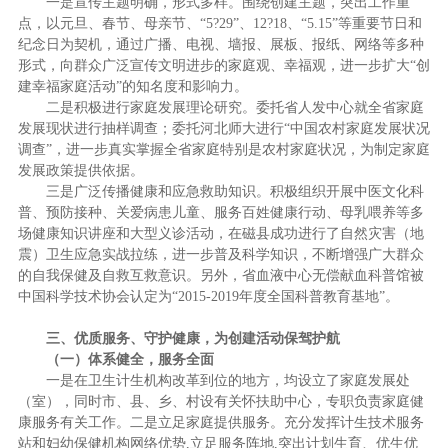
一是宣传主题明确，形式多样。围绕创建主题，突出工作重
点，以元旦、春节、母亲节、“5?29”、12?18、“5.15”等重要节日和
纪念日为契机，通过广播、电视、墙报、展板、报纸、网络等多种
形式，向群众广泛宣传文明进步的家庭观、幸福观，进一步扩大“创
建幸福家庭活动”的知名度和影响力。
二是积极进行家庭发展理论研究。委托省人发中心就全省家庭
发展现状进行抽样调查；委托河北师大进行“中国农村家庭发展状况
调查”，进一步真实掌握全省家庭特别是农村家庭状况，为制定家庭
发展政策提供依据。
三是广泛传播健康和应急救助知识。积极组织开展中医文化科
普、预防接种、关爱病患儿童、服务百姓健康行动、母乳喂养等多
场健康知识讲座和大型义诊活动，在磁县成功进行了自然灾害（地
震）卫生应急实战拉练，进一步普及科学知识，不断增强广大群众
的自我保健及自救互救意识。另外，省血液中心无偿献血科普馆被
中国科学技术协会认定为“2015-2019年度全国科普教育基地”。
三、优质服务、守护健康，为创建活动保驾护航
（一）体系健全，服务全面
一是在卫生计生机构改革到位的地方，均设立了家庭发展处
（室），同时市、县、乡、村设有关怀扶助中心，专职负责家庭健
康服务有关工作。二是立足家庭提供服务。充分发挥计生技术服务
站和妇幼保健机构网络优势,立足服务阵地,突出计划生育、优生优