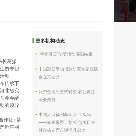
更多机构动态
“幸福微笑”毕节活动圆满结束
书长葛振
生协专职
中国家庭幸福指数研究专家座谈
活动。
会在京召开
布传承下
河北省实
从资金组织方式转变 看公募基
基金会给
金会走势
动的领导
中国人口福利基金会“宝贝箱
合作社+基
——幸福母婴计划”公益项目在
生产销售网
甘肃省定西市通渭县启动