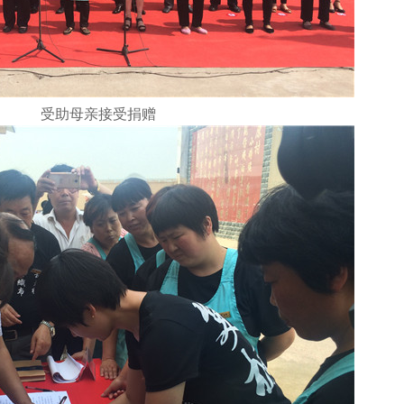
受助母亲接受捐赠