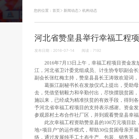
您的位置：
首页
新闻动态
机构动态
河北省赞皇县举行幸福工程
发布日期：2016-07-14
阅读：
7192
2016年7月13日上午，幸福工程项目资
江，河北省卫计委党组成员、计生协专职副会长
副会长张红梅主持，赞皇县县长王涛致欢迎词，
葛振江副秘书长在发放仪式上提出，受助母
去，凭借坚韧毅力和辛勤付出，尽快摆脱贫困，
施以来，已经成为精准扶贫的有效手段，得到各
予河北省幸福工程项目的支持表示感谢。资金发
参观原村土布合作社厂区，并到观看赞皇县幸福
此次幸福工程资助赞皇县的100万元项目款，
地+项目户”的运作模式，帮助30位贫困母亲
络，通过发展纯手工土布生产、包装、销售等，