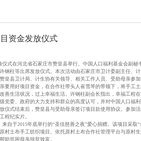
项目资金发放仪式
金发放仪式在河北省石家庄市赞皇县举行。中国人口福利基金会副秘
许钢柱等出席发放仪式。本次活动由石家庄市卫计委副主任、计
赞皇县卫计局、计生协有关领导、相关工作人员、受助母亲参加
亲要用好项目资金，在合作社带头人崔雪琴的带领下，将手工土
改善生活状况，过上幸福生活。许钢柱副会长指出，幸福工程在
级党委、政府的大力支持和群众的高度认可，并对中国人口福利
放仪式结束后，赞皇县与受助母亲签订项目款使用协议。参加活
工程纪实片。
来自于2015年底举行的“圣佳慈善之夜”爱心捐赠。该项目采取“
开展原村土布手工纺织项目。依托原村土布合作社管理平台与原村
帮助贫困母亲脱贫致富。