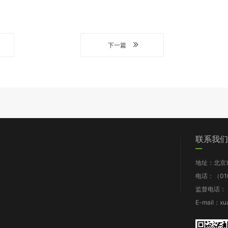
下一篇
们
党群工作
信息披露
我要求助
联系我们
图片新闻
工作报告
地址：北京
支部动态
财务报告
电话：（010
群团风采
年检报告
监督电话：（0
理论知识
项目披露
E-mail：xu
规章制度