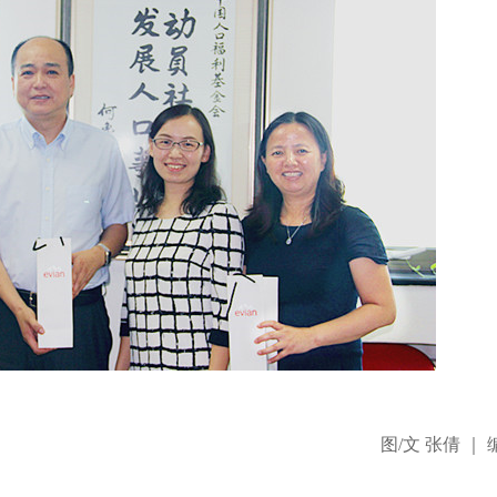
图/文 张倩 ｜