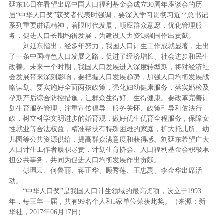
延东16日在看望出席中国人口福利基金会成立30周年座谈会的历
届“中华人口奖”获奖者代表时强调，要深入学习贯彻习近平总书记
系列重要讲话精神，着眼时代发展，顺应群众意愿，优化管理服
务，促进人口长期均衡发展，为建设人力资源强国作出贡献。
刘延东指出，经多年努力，我国人口计生工作成就显著，走出
了一条中国特色人口发展之路，促进了经济增长、社会进步和民生
改善。未来一个时期，我国人口发展进入深度转型期，将对经济社
会发展带来深刻影响，要把握人口发展趋势，加强人口均衡发展战
略谋划。要实施好全面两孩政策，强化妇幼健康服务，落实婚检及
孕期产后综合防控措施，让群众生得好、生得健康。要改革完善计
划生育服务管理，注重宣传倡导、服务关怀、政策引导和依法行
政，树立科学文明进步的婚育观，做好优生优育全程服务，保障女
性就业等合法权益，精准帮扶有特殊困难的家庭，扩大托儿所、幼
儿园等公共资源供给，提高群众满意度和获得感。刘延东希望广大
人口计生工作者履职尽责，计划生育协会、人口福利基金会积极承
担公共事务，共同为促进人口均衡发展作出贡献。
彭珮云、何鲁丽、蒋正华、顾秀莲、王忠禹、李金华出席活
动。
“中华人口奖”是我国人口计生领域的最高奖项，设立于1993
年，每三年一届，共有99名个人和5家单位荣获此奖。（来源：新
华社，2017年06月17日）