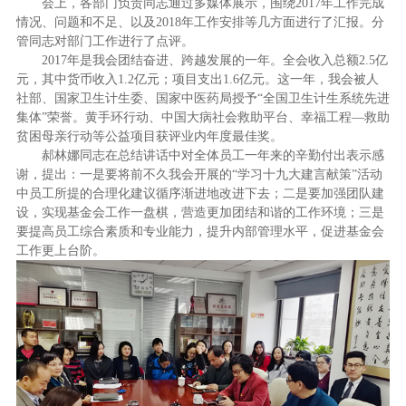
会上，各部门负责同志通过多媒体展示，围绕2017年工作完成
情况、问题和不足、以及2018年工作安排等几方面进行了汇报。分
管同志对部门工作进行了点评。
2017年是我会团结奋进、跨越发展的一年。全会收入总额2.5亿
元，其中货币收入1.2亿元；项目支出1.6亿元。这一年，我会被人
社部、国家卫生计生委、国家中医药局授予“全国卫生计生系统先进
集体”荣誉。黄手环行动、中国大病社会救助平台、幸福工程—救助
贫困母亲行动等公益项目获评业内年度最佳奖。
郝林娜同志在总结讲话中对全体员工一年来的辛勤付出表示感
谢，提出：一是要将前不久我会开展的“学习十九大建言献策”活动
中员工所提的合理化建议循序渐进地改进下去；二是要加强团队建
设，实现基金会工作一盘棋，营造更加团结和谐的工作环境；三是
要提高员工综合素质和专业能力，提升内部管理水平，促进基金会
工作更上台阶。