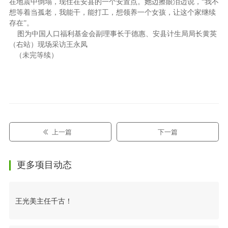
在地震中倒塌，现住在安县的一个安置点。她边擦眼泪边说，“我不
想等着当孤老，我能干，能打工，想领养一个女孩，让这个家继续
存在”。
图为中国人口福利基金会副理事长于德惠、安县计生局局长黄英
（右站）现场采访王永凤
（未完等续）
上一篇
下一篇
更多项目动态
王光美主任千古！