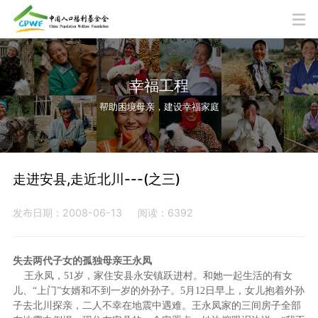
幸福工程
帮助困境母亲，建设幸福家庭
走进安县,走近北川---(之三)
发布日期：2008-06-13
阅读：6392
失去两代子女的孤独母亲王永凤
王永凤，51岁，家住安县永安镇跃进村。和她一起生活的有女
儿、“上门”女婿和不到一岁的外孙子。5月12日早上，女儿抱着外孙
子去北川探亲，二人不幸在地震中遇难。王永凤家的三间房子全部