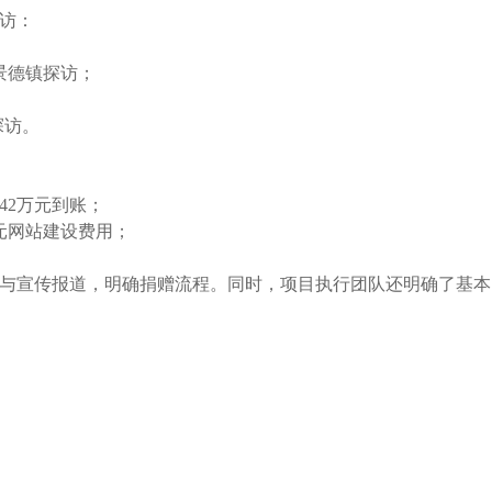
探访：
西景德镇探访；
县探访。
42万元到账；
万元网站建设费用；
；
集与宣传报道，
明确捐赠流程
。同时，项目执行团队还明确了基本