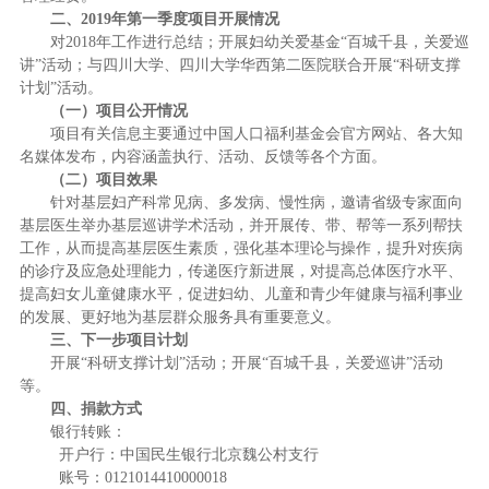
二、2019年第一季度项目开展情况
对
2018
年工作进行总结；开展妇幼关爱基金“百城千县，关爱巡
讲”活动；与四川大学、四川大学华西第二医院联合开展“科研支撑
计划”活动。
（一）项目公开情况
项目有关信息主要通过中国人口福利基金会官方网站、各大知
名媒体发布，内容涵盖执行、活动、反馈等各个方面。
（二）项目效果
针对基层妇产科常见病、多发病、慢性病，邀请省级专家面向
基层医生举办基层巡讲学术活动，并开展传、带、帮等一系列帮扶
工作，从而提高基层医生素质，强化基本理论与操作，提升对疾病
的诊疗及应急处理能力，传递医疗新进展，对提高总体医疗水平、
提高妇女儿童健康水平，促进妇幼、儿童和青少年健康与福利事业
的发展、更好地为基层群众服务具有重要意义。
三、下一步项目计划
开展“科研支撑计划”活动；开展“百城千县，关爱巡讲”活动
等。
四、捐款方式
银行转账：
开户行：中国民生银行北京魏公村支行
账号：
0121014410000018