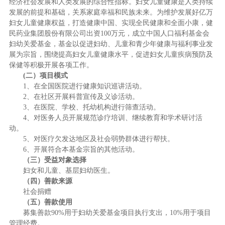
经济社会发展和人类发展的综合性指标。妇女儿童健康是人类持续
发展的前提和基础，关系家庭幸福和民族未来。为维护发展好亿万
妇女儿童健康权益，打造健康中国、实现全民健康和全面小康，健
民药业集团股份有限公司出资
100
万元，成立中国人口福利基金会
妇幼关爱基金，基金以促进妇幼、儿童和青少年健康与福利事业发
展为宗旨，围绕提高妇女儿童健康水平，促进妇女儿童疾病预防及
保健等积极开展各项工作。
(二）项目模式
1
、在全国医院进行健康知识巡讲活动。
2
、在社区开展科普宣传及义诊活动。
3
、在医院、学校、托幼机构进行筛查活动。
4
、对医务人员开展规范诊疗培训、继续教育和学术研讨活
动。
5
、对医疗欠发达地区及社会弱势群体进行帮扶。
6
、开展符合本基金宗旨的其他活动。
（三）受益对象选择
妇女和儿童、基层妇幼医生。
（四）善款来源
社会捐赠
（五）善款使用
募集善款
90%
用于妇幼关爱基金项目执行支出，
10%
用于项目
管理经费。