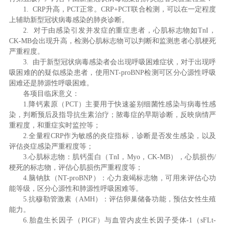
1. CRP升高，PCT正常。CRP+PCT联合检测，可以在一定程度
上辅助新型冠状病毒感染的肺炎诊断。
2. 对于由感染引发并发症的重症患者，心肌标志物如TnI，
CK-MB会出现升高，检测心肌标志物可以判断和监测患者心肌梗死
严重程度。
3. 由于新型冠状病毒感染者会出现呼吸困难症状，对于出现呼
吸困难的的疑似感染患者，使用NT-proBNP检测可区分心源性呼吸
困难还是肺源性呼吸困难。
各项目临床意义：
1.降钙素原（PCT）主要用于快速鉴别细菌性感染与病毒性感
染，判断预后及指导抗生素治疗；脓毒症的早期诊断，反映病情严
重程度，和重症实时监控等；
2.全量程CRP作为敏感的炎症指标，诊断是否发生感染，以及
评估炎症感染严重程度等；
3.心肌标志物：肌钙蛋白（TnI，Myo，CK-MB），心肌损伤/
梗死的标志物，评估心肌损伤严重程度等；
4.脑钠肽（NT-proBNP）：心力衰竭标志物，可用来评估心功
能等级，区分心源性和肺源性呼吸困难等。
5.抗穆勒管激素（AMH）：评估卵巢储备功能，预估女性生殖
能力。
6.胎盘生长因子（PIGF）与血管内皮生长因子受体-1（sFLt-