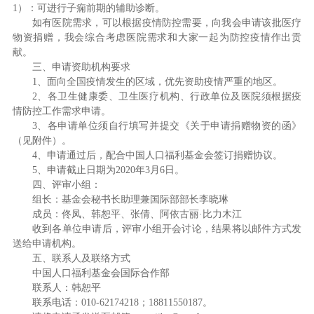
1）：可进行子痫前期的辅助诊断。
如有医院需求，可以根据疫情防控需要，向我会申请该批医疗
物资捐赠，我会综合考虑医院需求和大家一起为防控疫情作出贡
献。
三、申请资助机构要求
1、面向全国疫情发生的区域，优先资助疫情严重的地区。
2、各卫生健康委、卫生医疗机构、行政单位及医院须根据疫
情防控工作需求申请。
3、各申请单位须自行填写并提交《关于申请捐赠物资的函》
（见附件）。
4、申请通过后，配合中国人口福利基金会签订捐赠协议。
5、申请截止日期为2020年3月6日。
四、评审小组：
组长：基金会秘书长助理兼国际部部长李晓琳
成员：佟凤、韩恕平、张倩、阿依古丽·比力木江
收到各单位申请后，评审小组开会讨论，结果将以邮件方式发
送给申请机构。
五、联系人及联络方式
中国人口福利基金会国际合作部
联系人：韩恕平
联系电话：010-62174218；18811550187。